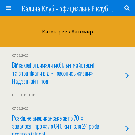
Калина Клуб - официальный клуб ЛАДА
Категории ›
Автомир
07.08.2026
Військові отримали мобільні майстерні
та спецпікапи від «Повернись живим».
Надзвичайні події
НЕТ ОТВЕТОВ
07.08.2026
Розкішне американське авто 70-х
завелося і проїхало 640 км після 24 років
простою (відео)