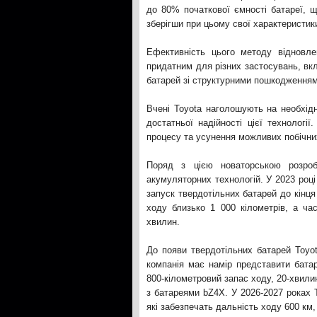
до 80% початкової ємності батареї, щ
зберігши при цьому свої характеристик
Ефективність цього методу відновле
придатним для різних застосувань, вк
батарей зі структурними пошкодженням
Вчені Toyota наголошують на необхідн
достатньої надійності цієї технологі
процесу та усунення можливих побічни
Поряд з цією новаторською розро
акумуляторних технологій. У 2023 роц
запуск твердотільних батарей до кінця
ходу близько 1 000 кілометрів, а ч
хвилин.
До появи твердотільних батарей Toyot
компанія має намір представити батар
800-кілометровий запас ходу, 20-хвили
з батареями bZ4X. У 2026-2027 роках 
які забезпечать дальність ходу 600 км,