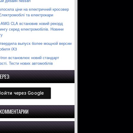
ый дизайн Nissan
олосила ціни на електричний кросовер
Електромобілі та електрокари
-AMG CLA встановив новий рекорд
ингу серед електромобілів. Новини
ту
вердила выпуск более мощной версии
обиля iX3
-tron встановлює новий стандарт
сті. Тести нових автомобілів
ЕРЕЗ:
Войти через
Google
 КОММЕНТАРИИ