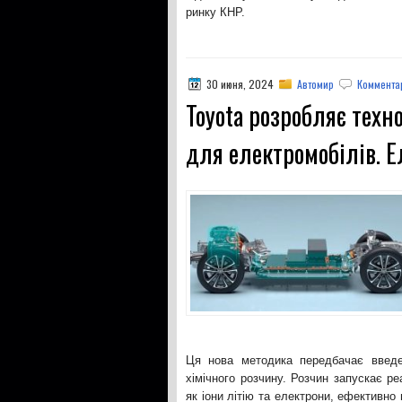
ринку КНР.
30 июня, 2024
Автомир
Комментар
Toyota розробляє техн
для електромобілів. Е
Ця нова методика передбачає введе
хімічного розчину. Розчин запускає ре
як іони літію та електрони, ефективн