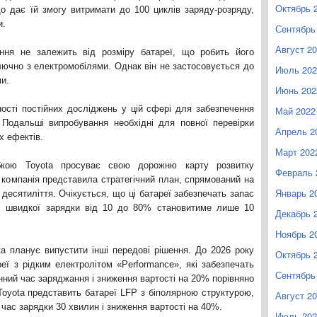
Октябрь 
о дає їй змогу витримати до 100 циклів заряду-розряду,
и.
Сентябрь
Август 2
ння не залежить від розміру батареї, що робить його
лючно з електромобілями. Однак він не застосовується до
Июль 202
и.
Июнь 202
ості постійних досліджень у цій сфері для забезпечення
Май 2022
ї. Подальші випробування необхідні для повної перевірки
Апрель 2
х ефектів.
Март 202
бкою Toyota просуває свою дорожню карту розвитку
Февраль 
і компанія представила стратегічний план, спрямований на
Январь 2
 десятиліття. Очікується, що ці батареї забезпечать запас
ас швидкої зарядки від 10 до 80% становитиме лише 10
Декабрь 
Ноябрь 2
a планує випустити інші передові рішення. До 2026 року
Октябрь 
еї з рідким електролітом «Performance», які забезпечать
Сентябрь
нний час заряджання і зниження вартості на 20% порівняно
Toyota представить батареї LFP з біполярною структурою,
Август 2
 час зарядки 30 хвилин і зниження вартості на 40%.
Июль 202