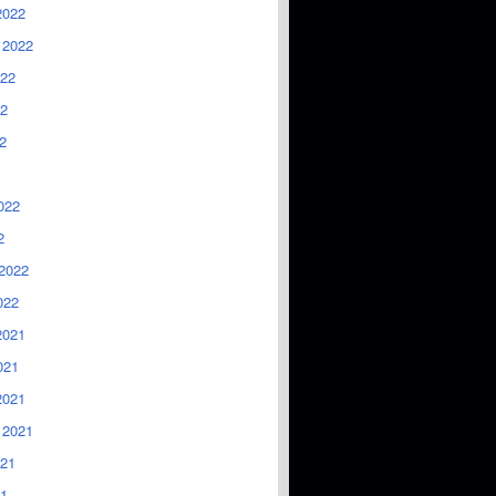
2022
 2022
022
2
2
022
2
2022
022
2021
021
2021
 2021
021
1