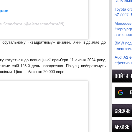
глобальн
Toyota ог
gram
bZ 2027. 
Mercedes
a Scandurra (@elenascandurra88)
Нюрбургр
автоспор
BMW подт
у брутальному «квадратному» дизайні, який відсилає до
электром
Audi A2 e
ку готується до повноцінної прем’єри 11 липня 2024 року,
ефективно
чатиме свій 125-й день народження. Покупці вибиратимуть
аціями. Ціна — близько 20 000 євро.
ВОЙТИ Ч
СВЕЖИЕ
АРХИВЫ