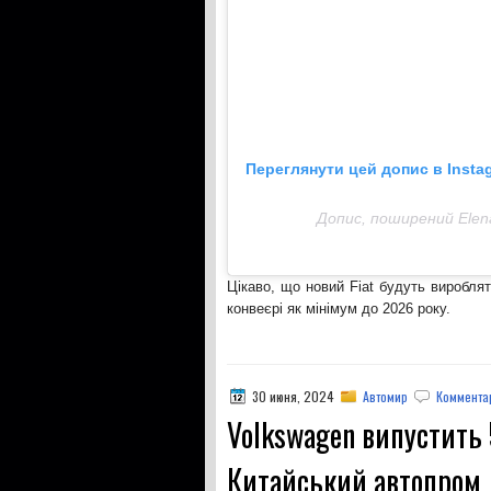
Переглянути цей допис в Insta
Допис, поширений Elen
Цікаво, що новий Fiat будуть виробля
конвеєрі як мінімум до 2026 року.
30 июня, 2024
Автомир
Комментар
Volkswagen випустить 
Китайський автопром