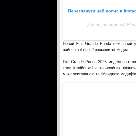
Переглянути цей допис в Insta
Допис, поширений Elen
Новий Fiat Grande Panda виконаний 
найпершої версії знаменитої моделі.
Fiat Grande Panda 2025 модельного ро
коли італійський автовиробник відзна
між електричною та гібридною модифік