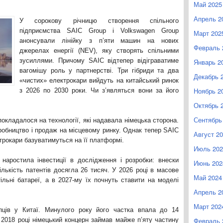
Май 2025
Апрель 2
У сорокову річницю створення спільного
підприємства SAIC Group і Volkswagen Group
Март 202
анонсували лінійку з п’яти машин на нових
Февраль 
джерелах енергії (NEV), яку створять спільними
зусиллями. Причому SAIC відтепер відіграватиме
Январь 2
вагомішу роль у партнерстві. Три гібриди та два
Декабрь 
«чистих» електрокари вийдуть на китайський ринок
Ноябрь 2
з 2026 по 2030 роки. Чи з’являться вони за його
Октябрь 
Сентябрь
окладалося на технології, які надавала німецька сторона.
иробництво і продаж на місцевому ринку. Однак тепер SAIC
Август 2
трокари базуватимуться на її платформі.
Июль 202
наростила інвестиції в дослідження і розробки: внески
Июнь 202
ількість патентів досягла 26 тисяч. У 2026 році в масове
Май 2024
ільні батареї, а в 2027-му їх почнуть ставити на моделі
Апрель 2
Март 202
пців у Китаї. Минулого року його частка впала до 14
Февраль 
У 2018 році німецький концерн займав майже п’яту частину