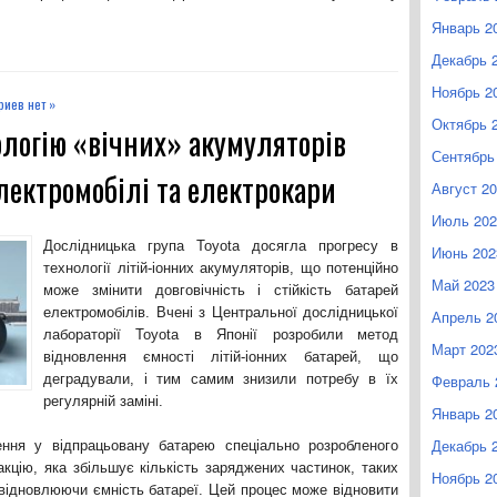
Январь 2
Декабрь 
Ноябрь 2
иев нет »
Октябрь 
ологію «вічних» акумуляторів
Сентябрь
лектромобілі та електрокари
Август 2
Июль 202
Дослідницька група Toyota досягла прогресу в
Июнь 202
технології літій-іонних акумуляторів, що потенційно
Май 2023
може змінити довговічність і стійкість батарей
електромобілів. Вчені з Центральної дослідницької
Апрель 2
лабораторії Toyota в Японії розробили метод
Март 202
відновлення ємності літій-іонних батарей, що
Февраль 
деградували, і тим самим знизили потребу в їх
регулярній заміні.
Январь 2
Декабрь 
ння у відпрацьовану батарею спеціально розробленого
акцію, яка збільшує кількість заряджених частинок, таких
Ноябрь 2
о відновлюючи ємність батареї. Цей процес може відновити