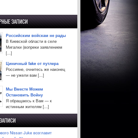
РНЫЕ ЗАПИСИ
Российским войскам не рады
В Киевской области в селе
Мигалки (вопреки заявлением
[...]
Циничный fake от путлера
Россияне, очнитесь же наконец
— не ужели вам [...]
Мы Вместе Можем
Остановить Войну
Я обращаюсь к Вам — к
истинным жителям [...]
 ЗАПИСИ
вого Nissan Juke возглавит