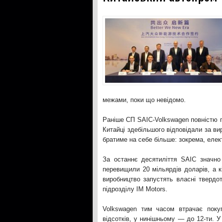
межами, поки що невідомо.
Раніше СП SAIC-Volkswagen повністю п
Китайці здебільшого відповідали за в
братиме на себе більше: зокрема, елек
За останнє десятиліття SAIC значно 
перевищили 20 мільярдів доларів, а к
виробництво запустять власні твердот
підрозділу IM Motors.
Volkswagen тим часом втрачає поку
відсотків, у нинішньому — до 12-ти. 