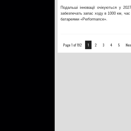
Подальші інновації очікуються у 2027
забезпечать запас ходу в 1000 км, час
батареями «Performance».
Page 1 of 192
1
2
3
4
5
Nex