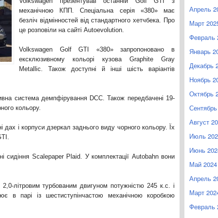
Volkswagen презентував останній Golf GTI з
Апрель 2
механічною КПП. Спеціальна серія «380» має
безліч відмінностей від стандартного хетчбека. Про
Март 202
це розповіли на сайті Autoevolution.
Февраль 
Volkswagen Golf GTI «380» запропоновано в
Январь 2
ексклюзивному кольорі кузова Graphite Gray
Декабрь 
Metallic. Також доступні й інші шість варіантів
Ноябрь 2
Октябрь 
ивна система демпфірування DCC. Також передбачені 19-
Сентябрь
рного кольору.
Август 2
і дах і корпуси дзеркал заднього виду чорного кольору. Їх
Июль 202
TI.
Июнь 202
ні сидіння Scalepaper Plaid. У комплектації Autobahn вони
Май 2024
Апрель 2
2,0-літровим турбованим двигуном потужністю 245 к.с. і
Март 202
ює в парі із шестиступінчастою механічною коробкою
Февраль 