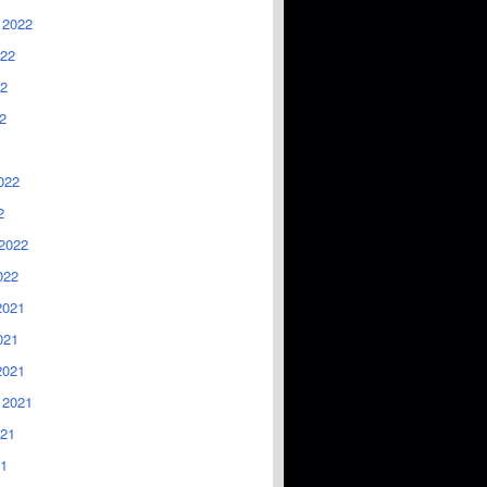
 2022
022
2
2
022
2
2022
022
2021
021
2021
 2021
021
1