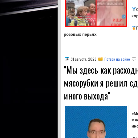
ко
розовых перьях.
31 августа, 2023
Потери на войне
"Мы здесь как расход
мясорубки я решил сда
иного выхода"
«М
мя
ин