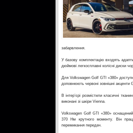
забарвлення.
У базову комплектацію входять адапт
дюймові легкосплавні колісні диски чо
Для Volkswagen Golf GTI «380» доступн
доповнюють червоні зовнішні акценти G
В інтер’єрі розмістили класичні тканин
виконані зі шкіри Vienna.
Volkswagen Golf GTI «380» оснащений 
370 Нм крутного моменту. Він прац
перемикання передач.