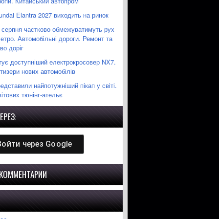
ропи. Китайський автопром
ndai Elantra 2027 виходить на ринок
0 серпня частково обмежуватимуть рух
етро. Автомобільні дороги. Ремонт та
во доріг
отує доступніший електрокросовер NX7.
тизери нових автомобілів
дставили найпотужніший пікап у світі.
ітових тюнінг-ательє
ЕРЕЗ:
Войти через
Google
 КОММЕНТАРИИ