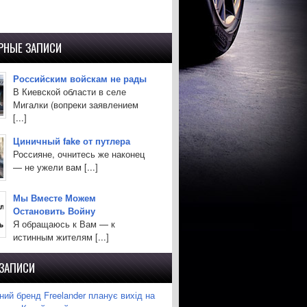
РНЫЕ ЗАПИСИ
Российским войскам не рады
В Киевской области в селе
Мигалки (вопреки заявлением
[...]
Циничный fake от путлера
Россияне, очнитесь же наконец
— не ужели вам [...]
Мы Вместе Можем
Остановить Войну
Я обращаюсь к Вам — к
истинным жителям [...]
 ЗАПИСИ
ий бренд Freelander планує вихід на