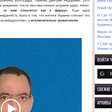
ринок Єв
Уроженец Волгограда, Паненко Дмитрий Федорович, 1970
а рождения, после бессмысленных штурмов вдруг понял,
Новий Hyu
то
«к ним относятся как к фаршу»
. Еще одна
Із 7 до 1
жиданность была в том, что жители Украины считают его
мостом М
«асвабадителем», а
исключительно захватчиком
будівницт
Nissan г
Рекламні 
У США пре
Новини св
ВОЙТИ Ч
СВЕЖИЕ
АРХИВЫ