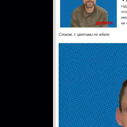
год
ч
нео
не 
Словом, с цветами не ждали
Видеоплеер