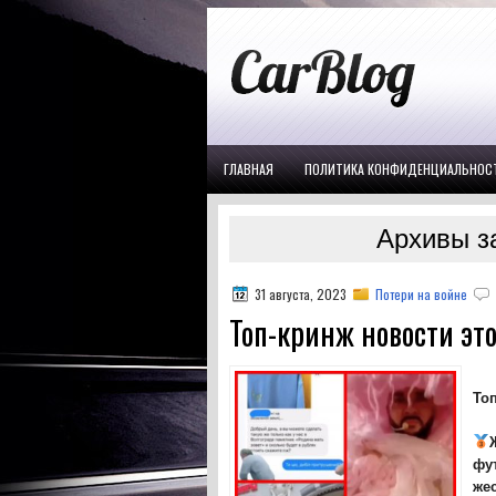
ГЛАВНАЯ
ПОЛИТИКА КОНФИДЕНЦИАЛЬНОС
Архивы за
31 августа, 2023
Потери на войне
Топ-кринж новости это
То
фу
жес