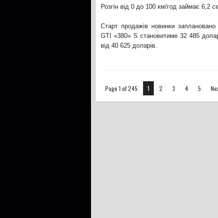
Розгін від 0 до 100 км/год займає 6,2
Старт продажів новинки заплановано 
GTI «380» S становитиме 32 485 долар
від 40 625 доларів.
Page 1 of 245
1
2
3
4
5
Nex