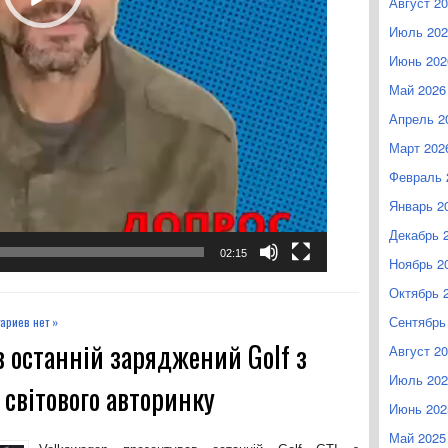
Август 2
Июль 202
Июнь 202
Май 2026
Апрель 2
Март 202
Февраль 
Январь 2
Декабрь 
02:15
Ноябрь 2
Октябрь 
Сентябрь
ариев нет »
 останній заряджений Golf з
Август 2
Июль 202
світового авторинку
Июнь 202
Май 2025