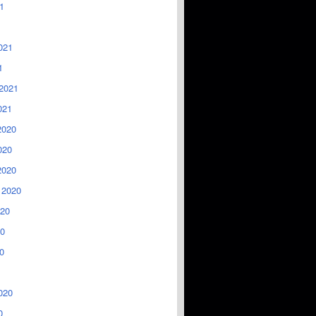
1
021
1
2021
021
2020
020
2020
 2020
020
0
0
020
0