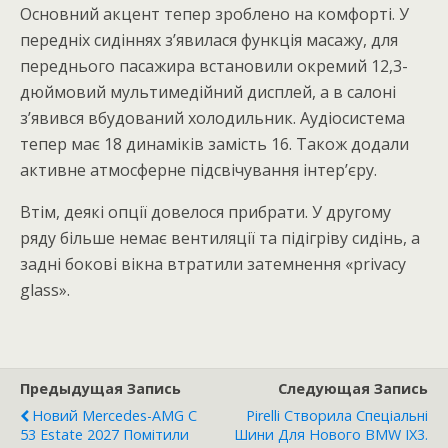
Основний акцент тепер зроблено на комфорті. У
передніх сидіннях з’явилася функція масажу, для
переднього пасажира встановили окремий 12,3-
дюймовий мультимедійний дисплей, а в салоні
з’явився вбудований холодильник. Аудіосистема
тепер має 18 динаміків замість 16. Також додали
активне атмосферне підсвічування інтер’єру.
Втім, деякі опції довелося прибрати. У другому
ряду більше немає вентиляції та підігріву сидінь, а
задні бокові вікна втратили затемнення «privacy
glass».
Предыдущая Запись
Следующая Запись
Новий Mercedes-AMG C
Pirelli Створила Спеціальні
53 Estate 2027 Помітили
Шини Для Нового BMW IX3.