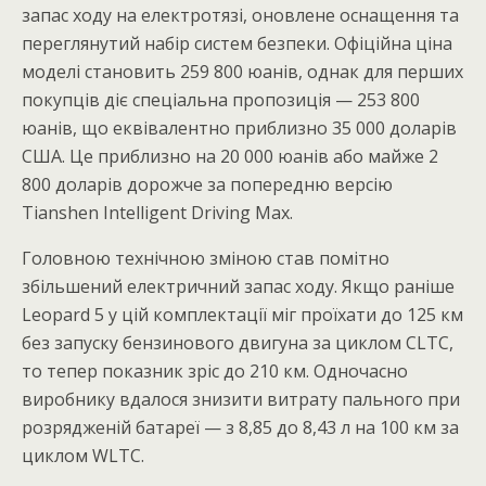
запас ходу на електротязі, оновлене оснащення та
переглянутий набір систем безпеки. Офіційна ціна
моделі становить 259 800 юанів, однак для перших
покупців діє спеціальна пропозиція — 253 800
юанів, що еквівалентно приблизно 35 000 доларів
США. Це приблизно на 20 000 юанів або майже 2
800 доларів дорожче за попередню версію
Tianshen Intelligent Driving Max.
Головною технічною зміною став помітно
збільшений електричний запас ходу. Якщо раніше
Leopard 5 у цій комплектації міг проїхати до 125 км
без запуску бензинового двигуна за циклом CLTC,
то тепер показник зріс до 210 км. Одночасно
виробнику вдалося знизити витрату пального при
розрядженій батареї — з 8,85 до 8,43 л на 100 км за
циклом WLTC.