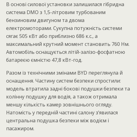
В основі силової установки залишилася гібридна
система DMO з 1,5-літровим турбованим
бензиновим двигуном та двома
електромоторами. Сукупна потужність системи
сягає 505 кВт або приблизно 686 к.с., а
максимальний крутний момент становить 760 Нм.
Автомобіль оснащується літій-залізо-фосфатною
батареєю ємністю 47,8 кВт-год.
Разом із технічними змінами BYD переглянула й
оснащення. Частину систем безпеки спростили:
модель втратила задні бокові подушки безпеки та
колінну подушку для водія, а також отримала
меншу кількість камер зовнішнього огляду.
Натомість у передній частині салону з’явилася
центральна подушка безпеки між водієм і
пасажиром.