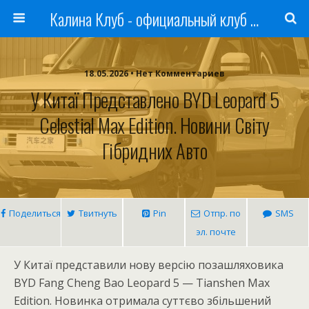
Калина Клуб - официальный клуб ЛАДА
18.05.2026 • Нет Комментариев
У Китаї Представлено BYD Leopard 5
Celestial Max Edition. Новини Світу
Гібридних Авто
Поделиться
Твитнуть
Pin
Отпр. по
SMS
эл. почте
У Китаї представили нову версію позашляховика
BYD Fang Cheng Bao Leopard 5 — Tianshen Max
Edition. Новинка отримала суттєво збільшений