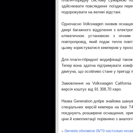
плагін-гібридну систему сумарною п
здійснювати повсякденні поїздки пер
подорожувати на великі відстані.
Одночасно Volkswagen оновив оснащення
двері багажного відділення з електр
кліматичною установкою з нічним
повітропровід, який подає тепле пові
цьому користуватися кемпером у прохо
Для плагін-гібридної модифікації тако
Тепер вона здатна підтримувати комф
двигуна, що особливо стане у пригоді п
Замовлення на Volkswagen California
версія коштує від 91 308,70 євро.
Назва Generation добре знайома шанув
спеціальних версій кемпера на базі T4
поєднують розширене оснащення, оригі
ціни й комплектації порівняно з анал
«
Genesis обновила GV70 настолько неза