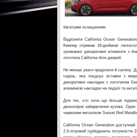
багатшим оснащенням.
Відрізнити California Ocean Generati
Кемпер отримав 18-дюймові легкоспл
хромовані декоративні елементи з бок
логотипа California біля дверей.
Не менше уваги приділили й салону. Дл
сидінь, яка поєднує вставки з мікр
декоративні накладки з логотипом Gen
алюмінієві накладки на педалі та екск
Для тих, хто хоче ще більше підкрес
двоколірне забарвлення кузова. Один і
червоним металіком Sunset Red Metalli
California Ocean Generation доступни
2,0-літровий турбодизель потужністю 15