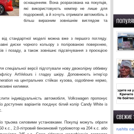
оснащенням. Вона розрахована на покупців,
які використовують кемпер не лише для
подорожей, а й хочуть отримати автомобіль з
ПОПУЛЯ
більш виразним зовнішнім виглядом та
on від стандартної моделі можна вже з першого погляду.
авні диски чорного кольору з полірованою поверхнею,
ів і позаду, а також зовнішнє підсвічування з проєкцією
я спеціальної версії підготували нову двоколірну оббивку
офлісу ArtVelours і гладку шкіру. Доповнюють інтер’єр
eration на центральних стійках кузова, оздоблене кермо,
люзивні килимки.
лити індивідуальність автомобіля, Volkswagen пропонує
з доступних варіантів поєднує білий колір Candy White із
c.
СВЕЖИЕ
й із трьома силовими установками. Покупці можуть обрати
0 к.с., 2,0-літровий бензиновий турбомотор на 204 к.с. або
rushits ca