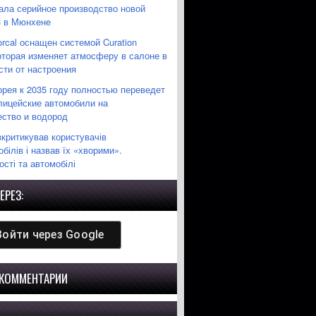
ла серийное производство новой
3 в Мюнхене
orcal оснащен системой Curation
которая изменяет атмосферу в салоне в
сти от настроения
рея к 2035 году полностью переведет
лицейские автомобили на
ество и водород
зкритикував користувачів
білів і назвав їх «хворими».
сті та автомобілі
ЕРЕЗ:
Войти через
Google
 КОММЕНТАРИИ