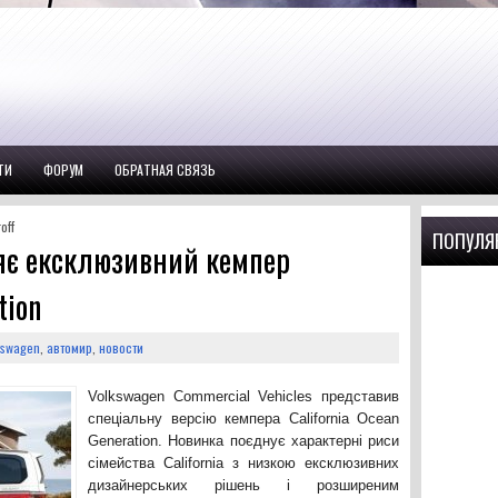
ТИ
ФОРУМ
ОБРАТНАЯ СВЯЗЬ
off
ПОПУЛЯ
яє ексклюзивний кемпер
tion
kswagen
,
автомир
,
новости
Volkswagen Commercial Vehicles представив
спеціальну версію кемпера California Ocean
Generation. Новинка поєднує характерні риси
сімейства California з низкою ексклюзивних
дизайнерських рішень і розширеним