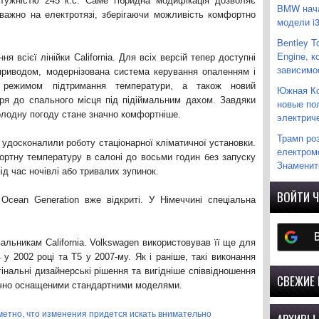
отужністю 245 к.с. Саме гібридна модифікація дозволяє
BMW нача
еважно на електротязі, зберігаючи можливість комфортно
модели i
Bentley T
Engine, 
 всієї лінійки California. Для всіх версій тепер доступні
зависимо
оприводом, модернізована система керування опаленням і
 режимом підтримання температури, а також новий
Южная Ко
тря до спального місця під підіймальним дахом. Завдяки
новые по
лодну погоду стане значно комфортніше.
электрич
Трамп ро
ж удосконалили роботу стаціонарної кліматичної установки.
електромо
ортну температуру в салоні до восьми годин без запуску
Знаменито
ід час ночівлі або тривалих зупинок.
ВОЙТИ Ч
 Ocean Generation вже відкриті. У Німеччині спеціальна
альникам California. Volkswagen використовував її ще для
 у 2002 році та T5 у 2007-му. Як і раніше, такі виконання
нальні дизайнерські рішення та вигідніше співвідношення
СВЕЖИЕ
огічно оснащеними стандартними моделями.
метно, что изменения придется искать внимательно