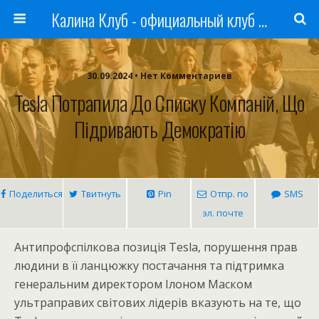
Калина Клуб - официальный клуб ЛАДА
30.09.2024 • Нет Комментариев
Tesla Потрапила До Списку Компаній, Що
Підривають Демократію
Поделиться
Твитнуть
Pin
Отпр. по
SMS
эл. почте
Антипрофспілкова позиція Tesla, порушення прав
людини в її ланцюжку постачання та підтримка
генеральним директором Ілоном Маском
ультраправих світових лідерів вказують на те, що