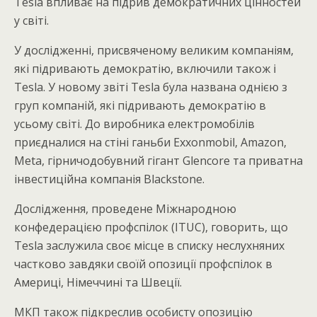
Tesla впливає на підрив демократичних цінностей
у світі.
У дослідженні, присвяченому великим компаніям,
які підривають демократію, включили також і
Tesla. У новому звіті Tesla була названа однією з
груп компаній, які підривають демократію в
усьому світі. До виробника електромобілів
приєдналися на стіні ганьби Exxonmobil, Amazon,
Meta, гірничодобувний гігант Glencore та приватна
інвестиційна компанія Blackstone.
Дослідження, проведене Міжнародною
конфедерацією профспілок (ITUC), говорить, що
Tesla заслужила своє місце в списку неслухняних
частково завдяки своїй опозиції профспілок в
Америці, Німеччині та Швеції.
МКП також підкреслив особисту опозицію