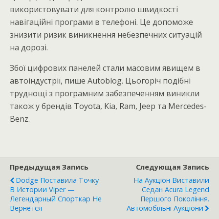
використовувати для контролю швидкості
навігаційні програми в телефоні. Це допоможе
знизити ризик виникнення небезпечних ситуацій
на дорозі.
Збої цифрових панелей стали масовим явищем в
автоіндустрії, пише Autoblog. Цьогоріч подібні
труднощі з програмним забезпеченням виникли
також у брендів Toyota, Kia, Ram, Jeep та Mercedes-
Benz.
Предыдущая Запись
Следующая Запись
Dodge Поставила Точку
На Аукціон Виставили
В Истории Viper —
Седан Acura Legend
Легендарный Спорткар Не
Першого Покоління.
Вернется
Автомобільні Аукціони