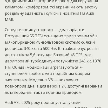
8,6-дюймовим сенсорним блоком для керування
кліматом і комфортом. Усі екрани мають високу
роздільну здатність і сумісні з новітнім ПЗ Audi
MMI.
Серед силових установок — два варіанти.
Потужніший 55 TFSI оснащено трилітровим V6 з
м’якогібридною 48-вольтовою системою, який
розвиває 340 к.с. та 500 Нм. Він забезпечує розгін
до «сотні» за 5,6 секунди. Базовий 45 TFSI має
дволітровий турбодвигун потужністю 245 к.с. і 370
Нм. Обидві модифікації агрегатуються 7-
ступеневим «роботом» з подвійним мокрим
зчепленням. Модель з V6 — виключно
повнопривідна, а для версії з 2.0 доступні варіанти
як із переднім, так і з повним приводом.
Audi A7L 2025 року пропонується у семи