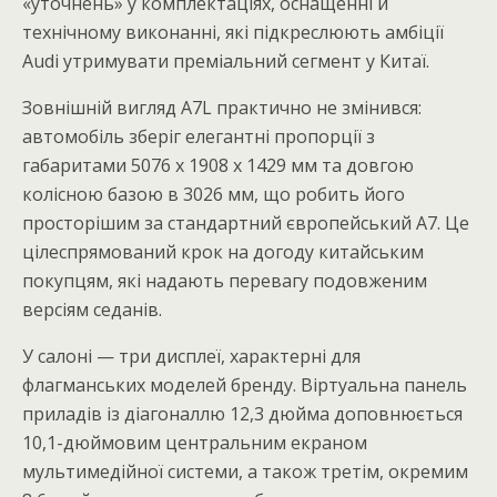
«уточнень» у комплектаціях, оснащенні й
технічному виконанні, які підкреслюють амбіції
Audi утримувати преміальний сегмент у Китаї.
Зовнішній вигляд A7L практично не змінився:
автомобіль зберіг елегантні пропорції з
габаритами 5076 x 1908 x 1429 мм та довгою
колісною базою в 3026 мм, що робить його
просторішим за стандартний європейський A7. Це
цілеспрямований крок на догоду китайським
покупцям, які надають перевагу подовженим
версіям седанів.
У салоні — три дисплеї, характерні для
флагманських моделей бренду. Віртуальна панель
приладів із діагоналлю 12,3 дюйма доповнюється
10,1-дюймовим центральним екраном
мультимедійної системи, а також третім, окремим