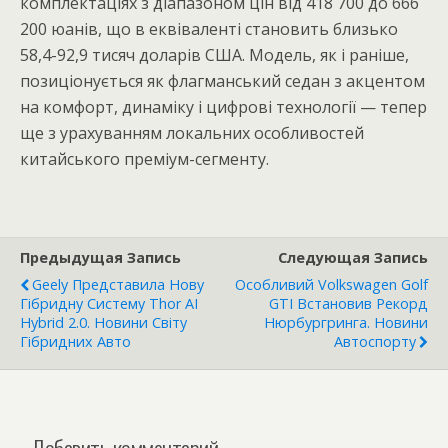
комплектаціях з діапазоном цін від 418 700 до 666
200 юанів, що в еквіваленті становить близько
58,4-92,9 тисяч доларів США. Модель, як і раніше,
позиціонується як флагманський седан з акцентом
на комфорт, динаміку і цифрові технології — тепер
ще з урахуванням локальних особливостей
китайського преміум-сегменту.
Предыдущая Запись
Следующая Запись
Geely Представила Нову
Особливий Volkswagen Golf
Гібридну Систему Thor AI
GTI Встановив Рекорд
Hybrid 2.0. Новини Світу
Нюрбургринга. Новини
Гібридних Авто
Автоспорту
Добавить комментарий