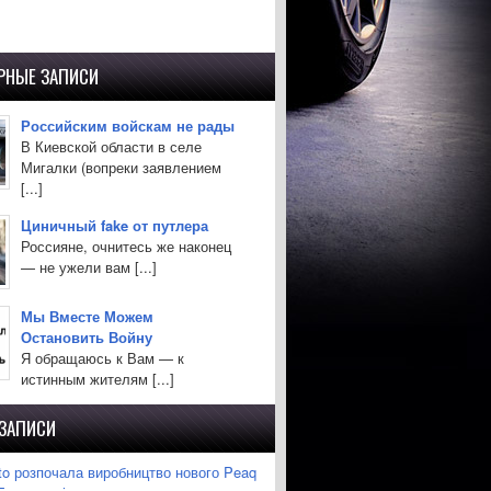
РНЫЕ ЗАПИСИ
Российским войскам не рады
В Киевской области в селе
Мигалки (вопреки заявлением
[...]
Циничный fake от путлера
Россияне, очнитесь же наконец
— не ужели вам [...]
Мы Вместе Можем
Остановить Войну
Я обращаюсь к Вам — к
истинным жителям [...]
 ЗАПИСИ
to розпочала виробництво нового Peaq