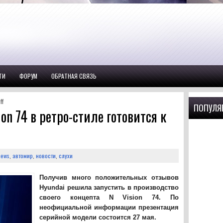
ТИ
ФОРУМ
ОБРАТНАЯ СВЯЗЬ
ff
ПОПУЛЯ
on 74 в ретро-стиле готовится к
news
,
автомир
,
новости
,
слухи
Получив много положительных отзывов
Hyundai решила запустить в производство
своего концепта N Vision 74. По
неофициальной информации презентация
серийной модели состоится 27 мая.