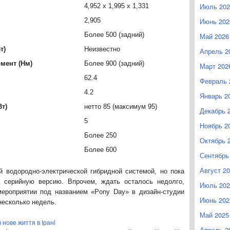
Июль 202
4,952 x 1,995 x 1,331
2,905
Июнь 202
Более 500 (задний)
Май 2026
т)
Неизвестно
Апрель 2
мент (Нм)
Более 900 (задний)
Март 202
62.4
Февраль 
4.2
Январь 2
т)
нетто 85 (максимум 95)
Декабрь 
5
Ноябрь 2
Более 250
Октябрь 
Более 600
Сентябрь
Август 2
й водородно-электрической гибридной системой, но пока
а серийную версию. Впрочем, ждать осталось недолго,
Июль 202
мероприятии под названием «Pony Day» в дизайн-студии
Июнь 202
несколько недель.
Май 2025
нове життя в Ірані
Апрель 2