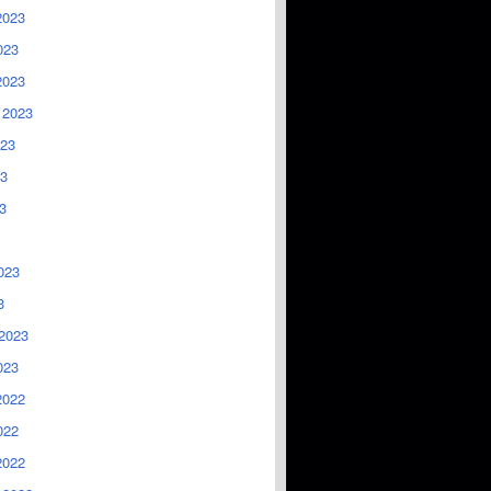
2023
023
2023
 2023
023
3
3
023
3
2023
023
2022
022
2022