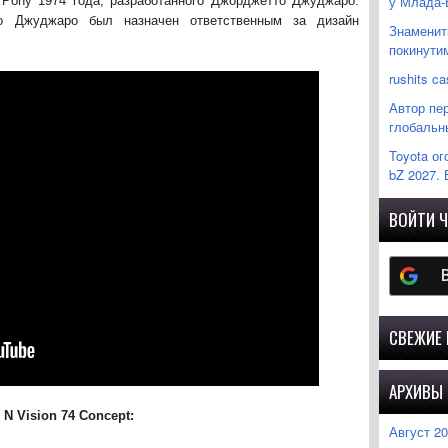
у Млада-
 Pony 1974 года, разработанного Джорджетто Джуджаро.
о Джуджаро был назначен ответственным за дизайн
Знаменити
покинутим
rushits ca
Автор пер
глобальн
Toyota ог
bZ 2027. 
ВОЙТИ Ч
СВЕЖИЕ
АРХИВЫ
N Vision 74 Concept:
Август 2