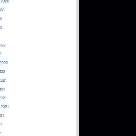
 2022
022
2
2
022
2
2022
022
2021
021
2021
 2021
021
1
1