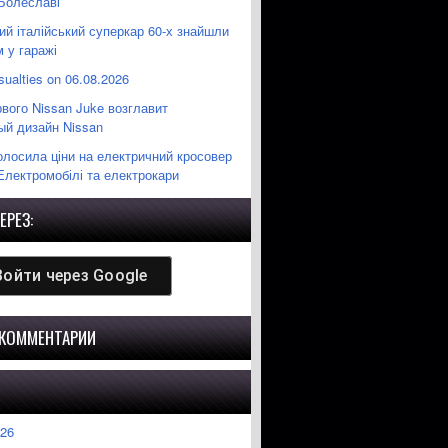
Болеславі
й італійський суперкар 60-х знайшли
 у гаражі
sualties on 06.08.2026
вого Nissan Juke возглавит
ый дизайн Nissan
олосила ціни на електричний кросовер
Електромобілі та електрокари
ЕРЕЗ:
Войти через
Google
 КОММЕНТАРИИ
026