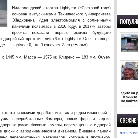
Нидерландский стартап Lightyear («Световой год»)
основан выпускниками Технического университета
ПОПУЛЯ
Эйндховена. Идея электромобиля с солнечными
панелями появилась в 2016 году, в 2017-м авторы
проекта показали первые эскизы будущего
редсерийный прототип лифтбэка Lightyear One, а теперь
е — Lightyear 0, где 0 означает Zero («Ноль»).
2 х 1445 мм. Масса — 1575 кг. Клиренс — 183 мм. Объем
ne как техническими доработками, так и рядом изменений в
олучил переработанные бамперы, новые фары и задние
СВЕЖИЕ
 дверные ручки, боковые камеры, перемещенные с дверей
е диски с аэродинамическим дизайном. Внешние панели
rushits ca
ично переработанных материалов, которые в противном