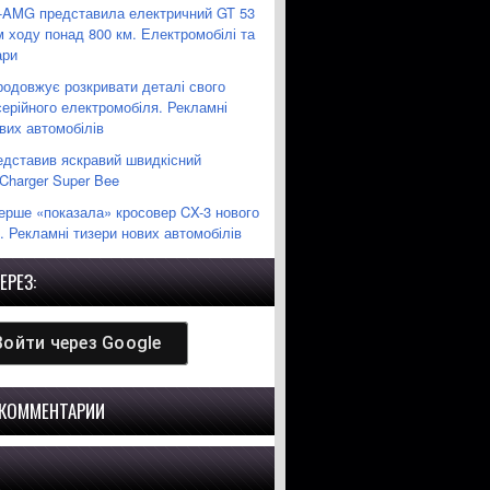
-AMG представила електричний GT 53
м ходу понад 800 км. Електромобілі та
ари
родовжує розкривати деталі свого
ерійного електромобіля. Рекламні
вих автомобілів
едставив яскравий швидкісний
Charger Super Bee
ерше «показала» кросовер CX-3 нового
. Рекламні тизери нових автомобілів
ЕРЕЗ:
Войти через
Google
 КОММЕНТАРИИ