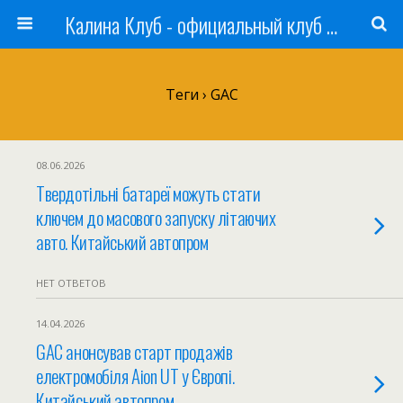
Калина Клуб - официальный клуб ЛАДА
Теги › GAC
08.06.2026
Твердотільні батареї можуть стати
ключем до масового запуску літаючих
авто. Китайський автопром
НЕТ ОТВЕТОВ
14.04.2026
GAC анонсував старт продажів
електромобіля Aion UT у Європі.
Китайський автопром