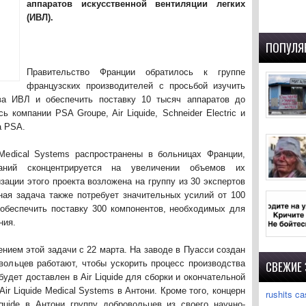
аппаратов искусственной вентиляции легких
(ИВЛ).
ПОПУЛЯ
Правительство Франции обратилось к группе
французских производителей с просьбой изучить
ва ИВЛ и обеспечить поставку 10 тысяч аппаратов до
 компании PSA Groupe, Air Liquide, Schneider Electric и
а PSA.
Medical Systems распространены в больницах Франции,
аний сконцентрируется на увеличении объемов их
зации этого проекта возложена на группу из 30 экспертов
ная задача также потребует значительных усилий от 100
 обеспечить поставку 300 компонентов, необходимых для
ния.
нием этой задачи с 22 марта. На заводе в Пуасси создан
вольцев работают, чтобы ускорить процесс производства
СВЕЖИЕ
будет доставлен в Air Liquide для сборки и окончательной
r Liquide Medical Systems в Антони. Кроме того, концерн
rushits ca
iquide в Антони группу добровольцев из своего научно-