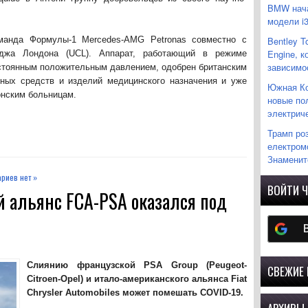
BMW нача
модели i
манда Формулы-1 Mercedes-AMG Petronas совместно с
Bentley T
Engine, 
еджа Лондона (UCL). Аппарат, работающий в режиме
зависимо
остоянным положительным давлением, одобрен британским
ных средств и изделий медицинского назначения и уже
Южная Ко
онским больницам.
новые по
электрич
Трамп ро
електромо
Знаменито
риев нет »
ВОЙТИ Ч
 альянс FCA-PSA оказался под
Слиянию французской PSA Group (Peugeot-
СВЕЖИЕ
Citroen-Opel) и итало-американского альянса Fiat
Chrysler Automobiles может помешать COVID-19.