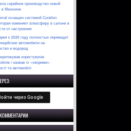
ла серийное производство новой
3 в Мюнхене
orcal оснащен системой Curation
которая изменяет атмосферу в салоне в
сти от настроения
рея к 2035 году полностью переведет
лицейские автомобили на
ество и водород
зкритикував користувачів
білів і назвав їх «хворими».
сті та автомобілі
ЕРЕЗ:
Войти через
Google
 КОММЕНТАРИИ