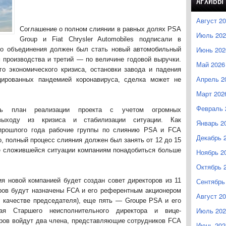
АРХИВЫ
Август 2
Соглашение о полном слиянии в равных долях PSA
Июль 202
Group и Fiat Chrysler Automobiles подписали в
Июнь 202
ого объединения должен был стать новый автомобильный
 производства и третий — по величине годовой выручки.
Май 2026
го экономического кризиса, остановки завода и падения
Апрель 2
цированных пандемией коронавируса, сделка может не
Март 202
Февраль 
еть план реализации проекта с учетом огромных
выходу из кризиса и стабилизации ситуации. Как
Январь 2
 прошлого года рабочие группы по слиянию PSA и FCA
Декабрь 
, полный процесс слияния должен был занять от 12 до 15
те сложившейся ситуации компаниям понадобиться больше
Ноябрь 2
Октябрь 
я новой компанией будет создан совет директоров из 11
Сентябрь
оров будут назначены FCA и его референтным акционером
Август 2
 качестве председателя), еще пять — Groupe PSA и его
Июль 202
ая Старшего неисполнительного директора и вице-
оров войдут два члена, представляющие сотрудников FCA
Июнь 202