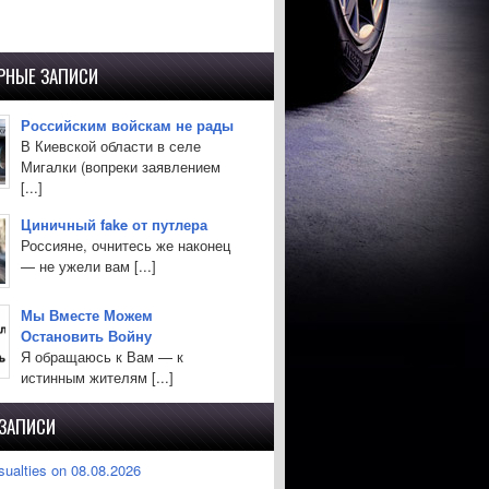
РНЫЕ ЗАПИСИ
Российским войскам не рады
В Киевской области в селе
Мигалки (вопреки заявлением
[...]
Циничный fake от путлера
Россияне, очнитесь же наконец
— не ужели вам [...]
Мы Вместе Можем
Остановить Войну
Я обращаюсь к Вам — к
истинным жителям [...]
 ЗАПИСИ
sualties on 08.08.2026