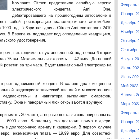
Компания Citroen представила серийную версию
Февраль 
электрического концепта Ami One,
Январь 2
дебютировавшего на прошлогоднем автосалоне в
ляет собой реинкарнацию малолитражного автомобиля
Декабрь 
о 1990 год. Габаритная длина Citroen Ami составляет 2410
Ноябрь 2
Two. В Европе он подпадает под определение квадрицикл,
Октябрь 
ельского удостоверения.
Сентябрь
отором, питающимся от установленной под полом батареи
Август 2
оло 75 км. Максимальная скорость — 42 км/ч. До полной
й розетки за три часа. Ездит миниатюрный электрокар на
Июль 202
Июнь 202
торяет одноименный концепт. В салоне два смещенных
Май 2023
ебольшой жидкокристаллический дисплей и множество ниш
Апрель 2
 медиасистемы и навигатора выполняет смартфон,
тавку. Окна и панорамный люк открываются вручную.
Март 202
Февраль 
т принимать 30 марта, а первые поставки запланированы на
 — 6000 евро. Владельцу его доставят прямо к двери.
Январь 2
ть в долгосрочную аренду и каршеринг. В первом случае
Декабрь 
 евро, ежемесячная плата — 19.99 евро. Для совестной