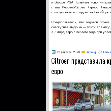
и Groupe PSA. Главным исполнитель
глава Peugeot-Citroen Карлос Тав
которую зарегистрируют на Нью-Йоркск
Предполагалось, что годовой объем 
совокупная выручка — почти 170 млрд
3.7 млрд евро с первого года при усло
28 февраля, 2020
Автомир
Комме
Citroen представила 
евро