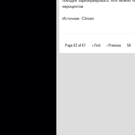
поездки зарезервировать Ami можно 
евроцентов.
Источник: Citroen
Page 62 of 67
« First
‹ Previous
58