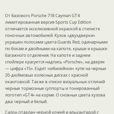
От базового Porsche 718 Cayman GT4
лимитированная версия Sports Cup Edition
отличается эксклюзивной окраской в стилисте
гоночных автомобилей. Кузов «двухдверки»
украшен полосами цвета Guards Red, одинарными
по бокам и двойными на капоте, крыше и крышке
багажного отделения. На капоте и заднем
спойлере красуется надпись «Porsche», на дверях
— цифра «15». Ездит «юбилейное» купе на черных
20-дюймовых колесных дисках с красной
окантовкой. Также в списке визуальных отличий
черные тормозные суппорты и тонированный
логотип «GT4» на корме. О сновных цвета кузова
два: черный и белый.
Салон отделан черной кожей и алькантарой с