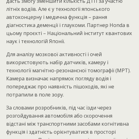
дасть змогу зменшити кількість ДТП за участю
літніх водіїв. Але є у технології японського
автоконцерну і медична функція – рання
діагностика деменції і глаукоми. Партнер Honda в
цьому проєкті – Національний інститут квантових
наук і технологій Японії.
Для аналізу мозкової активності і очей
використовують набір датчиків, камеру і
технології магнітно-резонансної томографії (МРТ).
Камера визначає напрямок погляду водія і
попереджає про наявність пішоходів, які не
потрапили в поле зору.
За словами розробників, під час їзди через
розгойдування автомобіля або скорочення
відстані між транспортними засобами когнітивна
функція і здатність орієнтуватися в просторі