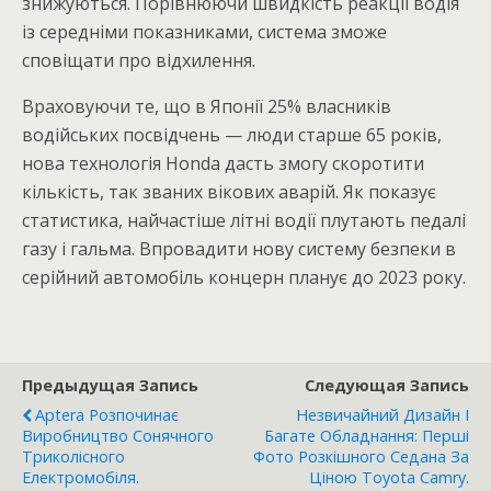
знижуються. Порівнюючи швидкість реакції водія
із середніми показниками, система зможе
сповіщати про відхилення.
Враховуючи те, що в Японії 25% власників
водійських посвідчень — люди старше 65 років,
нова технологія Honda дасть змогу скоротити
кількість, так званих вікових аварій. Як показує
статистика, найчастіше літні водії плутають педалі
газу і гальма. Впровадити нову систему безпеки в
серійний автомобіль концерн планує до 2023 року.
Предыдущая Запись
Следующая Запись
Aptera Розпочинає
Незвичайний Дизайн І
Виробництво Сонячного
Багате Обладнання: Перші
Триколісного
Фото Розкішного Седана За
Електромобіля.
Ціною Toyota Camry.