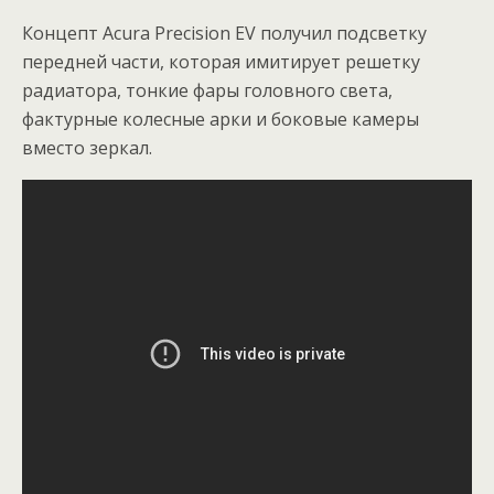
Концепт Acura Precision EV получил подсветку
передней части, которая имитирует решетку
радиатора, тонкие фары головного света,
фактурные колесные арки и боковые камеры
вместо зеркал.