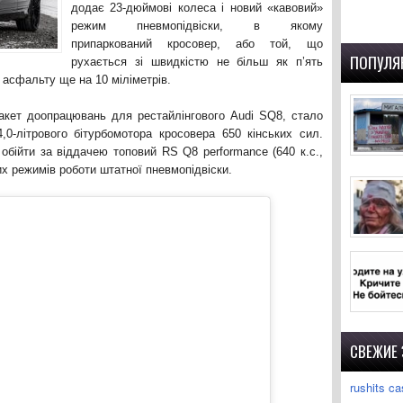
додає 23-дюймові колеса і новий «кавовий»
режим пневмопідвіски, в якому
припаркований кросовер, або той, що
ПОПУЛЯ
рухається зі швидкістю не більш як п’ять
 асфальту ще на 10 міліметрів.
акет доопрацювань для рестайлінгового Audi SQ8, стало
,0-літрового бітурбомотора кросовера 650 кінських сил.
бійти за віддачею топовий RS Q8 performance (640 к.с.,
х режимів роботи штатної пневмопідвіски.
СВЕЖИЕ
rushits ca