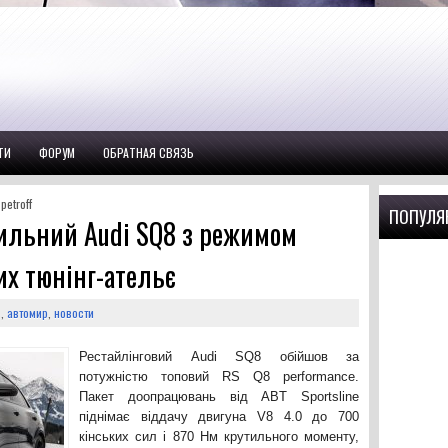
ТИ
ФОРУМ
ОБРАТНАЯ СВЯЗЬ
etroff
ПОПУЛЯ
ильний Audi SQ8 з режимом
их тюнінг-ательє
s
,
автомир
,
новости
Рестайлінговий Audi SQ8 обійшов за
потужністю топовий RS Q8 performance.
Пакет доопрацювань від ABT Sportsline
піднімає віддачу двигуна V8 4.0 до 700
кінських сил і 870 Нм крутильного моменту,