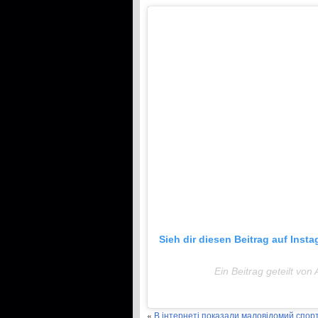
Sieh dir diesen Beitrag auf Inst
Ein Beitrag geteilt von
«
В інтернеті показали маловідомий спорт