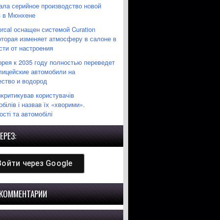
ла серийное производство новой
3 в Мюнхене
orcal оснащен системой Curation
которая изменяет атмосферу в салоне в
сти от настроения
рея к 2035 году полностью переведет
лицейские автомобили на
ество и водород
зкритикував користувачів
білів і назвав їх «хворими».
сті та автомобілі
ЕРЕЗ:
Войти через
Google
 КОММЕНТАРИИ