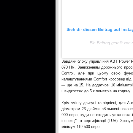
Sieh dir diesen Beitrag auf Inst
Ein Beitrag geteilt von
Завдяки блоку управління ABT Power R 
870 Нм. Заниженням дорожнього просв
Control, але при цьому свою функц
налаштуваннями Comfort кросовер від 
— ще на 15. На додаткові 10 міліметр
швидкостях до 5 кілометрів на годину.
Крім змін у двигуні та підвісці, для 
діаметром 23 дюйми, збільшені наконе
900 євро, куди не входить установка 
інспекції та сертифікації (TUV). Зро
мінімум 119 500 євро.