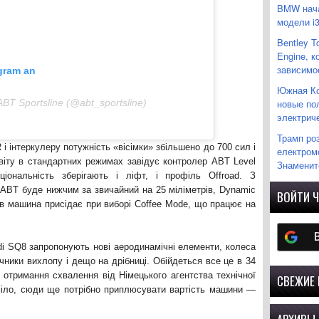
BMW нача
модели i
Bentley T
Engine, 
зависимо
agram an
Южная Ко
новые по
 ABT Sportsline (@abt_sportsline)
электрич
Трамп ро
і інтеркулеру потужність «вісімки» збільшено до 700 сил і
електромо
іту в стандартних режимах завідує контролер ABT Level
Знаменито
іональність зберігають і ліфт, і профіль Offroad. З
ABT буде нижчим за звичайний на 25 міліметрів, Dynamic
ВОЙТИ Ч
ів машина присідає при виборі Coffee Mode, що працює на
Audi SQ8 запропонують нові аеродинамічні елементи, колеса
чники вихлопу і дещо на дрібниці. Обійдеться все це в 34
і отримання схвалення від Німецького агентства технічної
СВЕЖИЕ
зуміло, сюди ще потрібно приплюсувати вартість машини —