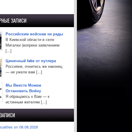
РНЫЕ ЗАПИСИ
Российским войскам не рады
В Киевской области в селе
Мигалки (вопреки заявлением
[...]
Циничный fake от путлера
Россияне, очнитесь же наконец
— не ужели вам [...]
Мы Вместе Можем
Остановить Войну
Я обращаюсь к Вам — к
истинным жителям [...]
 ЗАПИСИ
sualties on 08.08.2026