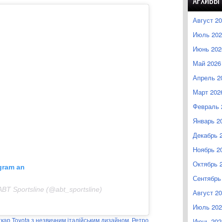
АРХИВЫ
Август 2
Июль 202
Июнь 202
Май 2026
Апрель 2
Март 202
Февраль 
Январь 2
Декабрь 
Ноябрь 2
Октябрь 
agram an
Сентябрь
 ABT Sportsline (@abt_sportsline)
Август 2
Июль 202
кар Toyota з незвичним італійським дизайном. Ретро
Июнь 202