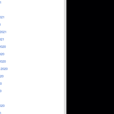
1
021
1
2021
021
2020
020
2020
 2020
020
0
0
020
0