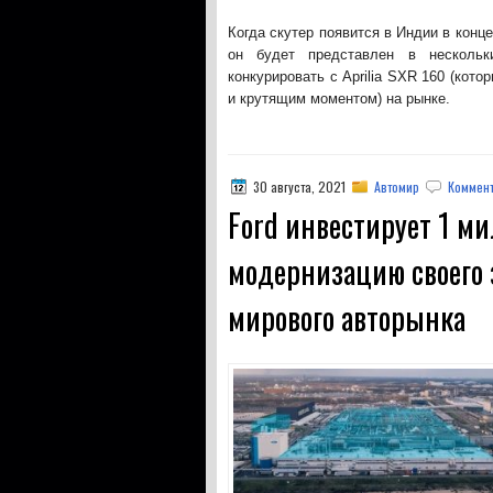
Когда скутер появится в Индии в конц
он будет представлен в несколь
конкурировать с Aprilia SXR 160 (кот
и крутящим моментом) на рынке.
30 августа, 2021
Автомир
Коммент
Ford инвестирует 1 м
модернизацию своего 
мирового авторынка