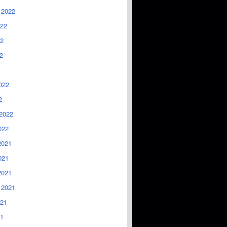
 2022
022
2
2
022
2
2022
022
2021
021
2021
 2021
021
1