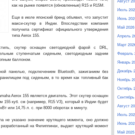
Август 2
как на рынке появятся (обновленные) R15 и R15M.
Июль 202
Еще в июле японский бренд объявил, что запустит
Июнь 202
макси-скутер в Индии. Впоследствии компания
Май 2026
получила сертификат официального утверждения
Апрель 2
типа Aerox 155.
Март 202
стиль, скутер оснащен светодиодной фарой с DRL,
Февраль 
ельным ступенчатым сиденьем, светодиодным задним
опным баллоном.
Январь 2
Декабрь 
ой панелью, подключением Bluetooth, зажиганием без
хранилищем под сиденьем, в то время как топливный бак
Ноябрь 2
Октябрь 
maha Aerox 155 является двигатель. Этот скутер оснащен
Сентябрь
 155 куб. см (например, R15 V3), который в Индии будет
Август 2
т или 14,75 л. с. при 8000 оборотах в минуту.
Июль 202
па не указано значение крутящего момента, оно должно
Июнь 202
, разработанный на Филиппинах, выдает крутящий момент
Май 2025