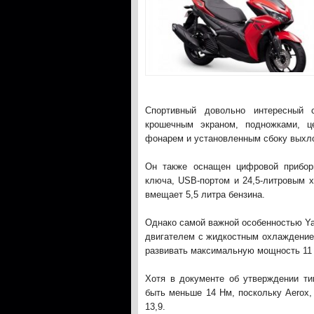
Спортивный довольно интересный 
крошечным экраном, подножками, ц
фонарем и установленным сбоку выхл
Он также оснащен цифровой приборн
ключа, USB-портом и 24,5-литровым 
вмещает 5,5 литра бензина.
Однако самой важной особенностью Ya
двигателем с жидкостным охлаждением
развивать максимальную мощность 11 кВ
Хотя в документе об утверждении ти
быть меньше 14 Нм, поскольку Aerox
13,9.