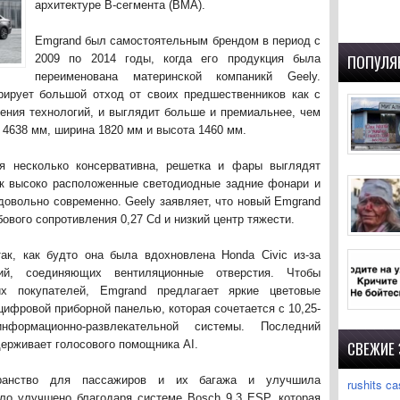
архитектуре B-сегмента (BMA).
Emgrand был самостоятельным брендом в период с
ПОПУЛЯ
2009 по 2014 годы, когда его продукция была
переименована материнской компаникй Geely.
ирует большой отход от своих предшественников как с
зрения технологий, и выглядит больше и премиальнее, чем
4638 мм, ширина 1820 мм и высота 1460 мм.
я несколько консервативна, решетка и фары выглядят
ак высоко расположенные светодиодные задние фонари и
довольно современно. Geely заявляет, что новый Emgrand
вого сопротивления 0,27 Cd и низкий центр тяжести.
ак, как будто она была вдохновлена Honda Civic из-за
ий, соединяющих вентиляционные отверстия. Чтобы
ких покупателей, Emgrand предлагает яркие цветовые
ифровой приборной панелью, которая сочетается с 10,25-
ормационно-развлекательной системы. Последний
ерживает голосового помощника AI.
СВЕЖИЕ
ранство для пассажиров и их багажа и улучшила
rushits ca
ло улучшено благодаря системе Bosch 9.3 ESP, которая