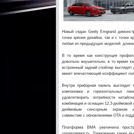
Новый седан Geely Emgrand демонстр
точки зрения дизайна, так и с точки 
любая из предыдущих моделей: длина 
В то время как конструкция профил
довольно внушительно, в то время к
встроенный задний спойлер выглядят 
имеет впечатляющий коэффициент лобо
Внутри приборная панель выглядит т
компоновки и горизонтальных лин
удовлетворить потребности китайс
комбинации и оснащен 12,3-дюймовой ц
дюймовым сенсорным экраном инф
совместим с обновлениями OTA и подд
Платформа BMA увеличила прост
управляемость. Торможение также бы