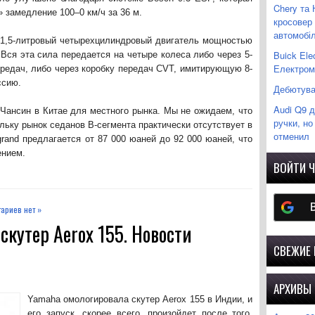
Chery та 
 замедление 100–0 км/ч за 36 м.
кросовер
автомобіл
1,5-литровый четырехцилиндровый двигатель мощностью
Buick Ele
 Вся эта сила передается на четыре колеса либо через 5-
Електромо
редач, либо через коробку передач CVT, имитирующую 8-
ссию.
Дебютував
Audi Q9 
 Чансин в Китае для местного рынка. Мы не ожидаем, что
ручки, но
льку рынок седанов B-сегмента практически отсутствует в
отменил
rand предлагается от 87 000 юаней до 92 000 юаней, что
ением.
ВОЙТИ Ч
ариев нет »
скутер Aerox 155. Новости
СВЕЖИЕ
АРХИВЫ
Yamaha омологировала скутер Aerox 155 в Индии, и
его запуск, скорее всего, произойдет после того,