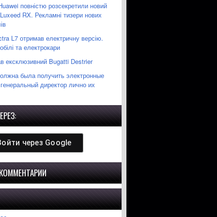
Huawei повністю розсекретили новий
 Luxeed RX. Рекламні тизери нових
ів
ctra L7 отримав електричну версію.
білі та електрокари
 ексклюзивний Bugatti Destrier
должна была получить электронные
 генеральный директор лично их
ЕРЕЗ:
Войти через
Google
 КОММЕНТАРИИ