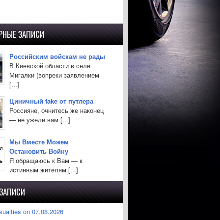
РНЫЕ ЗАПИСИ
Российским войскам не рады
В Киевской области в селе
Мигалки (вопреки заявлением
[...]
Циничный fake от путлера
Россияне, очнитесь же наконец
— не ужели вам [...]
Мы Вместе Можем
Остановить Войну
Я обращаюсь к Вам — к
истинным жителям [...]
 ЗАПИСИ
sualties on 07.08.2026