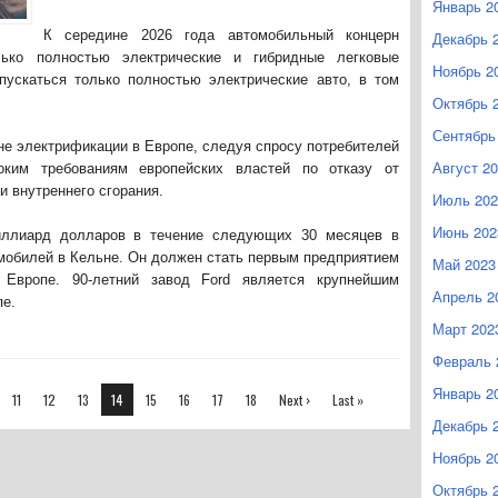
Январь 2
К середине 2026 года автомобильный концерн
Декабрь 
ько полностью электрические и гибридные легковые
Ноябрь 2
пускаться только полностью электрические авто, в том
Октябрь 
Сентябрь
не электрификации в Европе, следуя спросу потребителей
Август 2
оким требованиям европейских властей по отказу от
и внутреннего сгорания.
Июль 202
Июнь 202
миллиард долларов в течение следующих 30 месяцев в
омобилей в Кельне. Он должен стать первым предприятием
Май 2023
 Европе. 90-летний завод Ford является крупнейшим
Апрель 2
пе.
Март 202
Февраль 
Январь 2
11
12
13
14
15
16
17
18
Next ›
Last »
Декабрь 
Ноябрь 2
Октябрь 