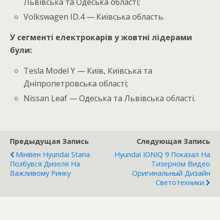
Львівська та Одеська області;
Volkswagen ID.4 — Київська область.
У сегменті електрокарів у жовтні лідерами
були:
Tesla Model Y — Київ, Київська та
Дніпропетровська області;
Nissan Leaf — Одеська та Львівська області.
Предыдущая Запись
Следующая Запись
Мінівен Hyundai Staria
Hyundai IONIQ 9 Показал На
Позбувся Дизеля На
Тизерном Видео
Важливому Ринку
Оригинальный Дизайн
Светотехники