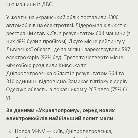
і на машини із ДВС.
У жовтні на український облік поставили 4300
автомобілів на електротязі. Лідером за кількістю
реєстрацій став Київ, з результатом 604 машини (з
них 48% були з пробігом). Друге місце рейтингу у
Львівської області, де за місяць зареєстрували 597
електрокарів (92% б/у). Третє та четверте місце
між собою розділили Київська та
Дніпропетровська області з результатом 364 та
310 одиниць відповідно. Замикає п’ятірку лідерів
Одеська область із показником у 267 авто (75% б/
у).
За даними «Укравтопрому», серед нових
електромобілів найбільший попит мали:
Honda M-NV — Київ, Дніпропетровська,