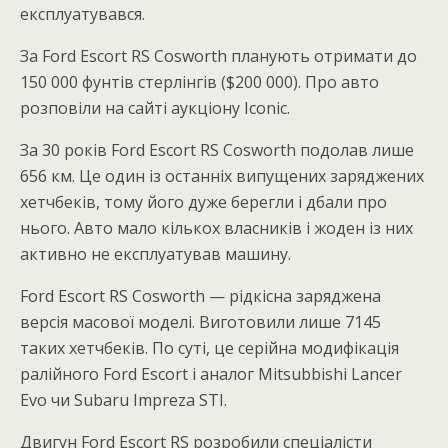
експлуатувався.
За Ford Escort RS Cosworth планують отримати до
150 000 фунтів стерлінгів ($200 000). Про авто
розповіли на сайті аукціону Iconic.
За 30 років Ford Escort RS Cosworth подолав лише
656 км. Це один із останніх випущених заряджених
хетчбеків, тому його дуже берегли і дбали про
нього. Авто мало кількох власників і жоден із них
активно не експлуатував машину.
Ford Escort RS Cosworth — рідкісна заряджена
версія масової моделі. Виготовили лише 7145
таких хетчбеків. По суті, це серійна модифікація
ралійного Ford Escort і аналог Mitsubbishi Lancer
Evo чи Subaru Impreza STI.
Двигун Ford Escort RS розробили спеціалісти