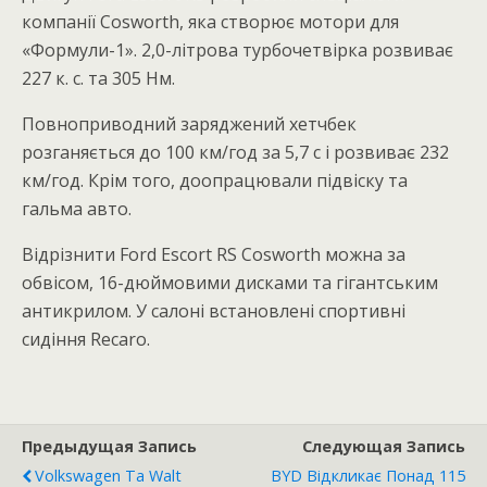
компанії Cosworth, яка створює мотори для
«Формули-1». 2,0-літрова турбочетвірка розвиває
227 к. с. та 305 Нм.
Повноприводний заряджений хетчбек
розганяється до 100 км/год за 5,7 с і розвиває 232
км/год. Крім того, доопрацювали підвіску та
гальма авто.
Відрізнити Ford Escort RS Cosworth можна за
обвісом, 16-дюймовими дисками та гігантським
антикрилом. У салоні встановлені спортивні
сидіння Recaro.
Предыдущая Запись
Следующая Запись
Volkswagen Та Walt
BYD Відкликає Понад 115