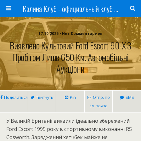
Калина Клуб - официальный клуб ЛАДА
17.10.2025 • Нет Комментариев
Виявлено Культовий Ford Escort 90-Х З
Пробігом Лише 650 Км. Автомобільні
Аукціони
Поделиться
Твитнуть
Pin
Отпр. по
SMS
эл. почте
У Великій Британії виявили ідеально збережений
Ford Escort 1995 року в спортивному виконанні RS
Cosworth. Заряджений хетчбек майже не