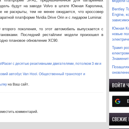
модели i
а платформе SPA2, предназначенной для батарейных
одель будут на заводе Volvo в штате Южная Каролина,
Bentley T
е не раскрыты, тем не менее ожидается, что кроссовер
Engine, 
аратной платформе Nvidia Drive Orin и с лидаром Luminar.
зависимо
Южная Ко
0 второго поколения, то этот автомобиль выпускается с
новые по
тановками. Последний рестайлинг модели произошел в
электрич
 одно плановое обновление XC90.
Трамп ро
електромо
Знаменито
tRacer с десятью реактивными двигателями, потолком 3 км и
Позашляхо
оновленн
овий автобус Van Hool. Общественный транспорт и
ылку
на Ваш сайт.
ВОЙТИ Ч
азместить комментарий.
СВЕЖИЕ