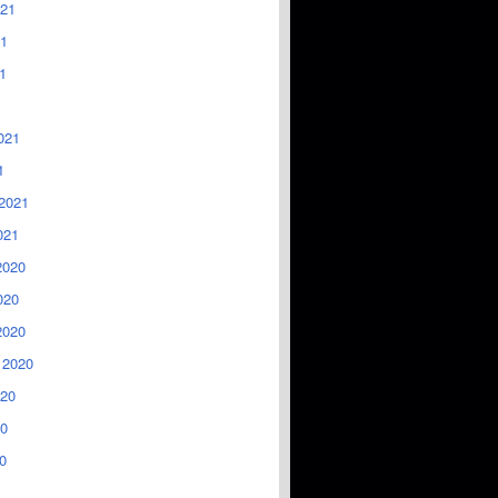
021
1
1
021
1
2021
021
2020
020
2020
 2020
020
0
0