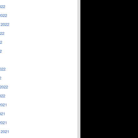
022
2022
 2022
022
2
2
022
2
2022
022
2021
021
2021
 2021