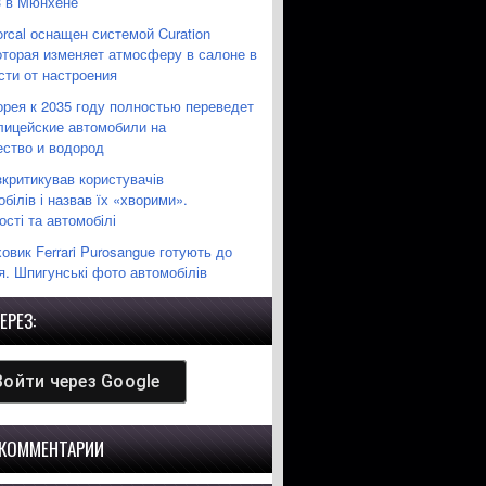
3 в Мюнхене
orcal оснащен системой Curation
которая изменяет атмосферу в салоне в
сти от настроения
рея к 2035 году полностью переведет
лицейские автомобили на
ество и водород
зкритикував користувачів
білів і назвав їх «хворими».
сті та автомобілі
вик Ferrari Purosangue готують до
я. Шпигунські фото автомобілів
ЕРЕЗ:
Войти через
Google
 КОММЕНТАРИИ