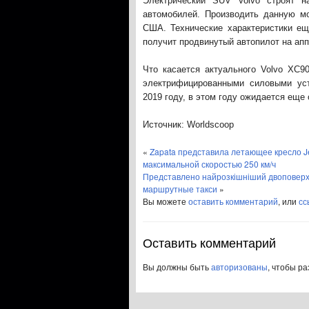
Электрический SUV Volvo строят н
автомобилей. Производить данную м
США. Технические характеристики ещ
получит продвинутый автопилот на апп
Что касается актуального Volvo XC9
электрифицированными силовыми ус
2019 году, в этом году ожидается еще
Источник: Worldscoop
«
Zapata представила летающее кресло Je
максимальной скоростью 250 км/ч
Представлено найрозкішніший двоповерх
маршрутные такси
»
Вы можете
оставить комментарий
, или
сс
Оставить комментарий
Вы должны быть
авторизованы
, чтобы р