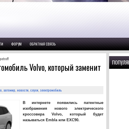
ТИ
ФОРУМ
ОБРАТНАЯ СВЯЗЬ
etroff
ПОПУЛЯ
томобиль Volvo, который заменит
vo
,
автомир
,
новости
,
слухи
,
электромобиль
В интернете появились патентные
изображения нового электрического
кроссовера Volvo, который будет
называться Embla или EXC90.