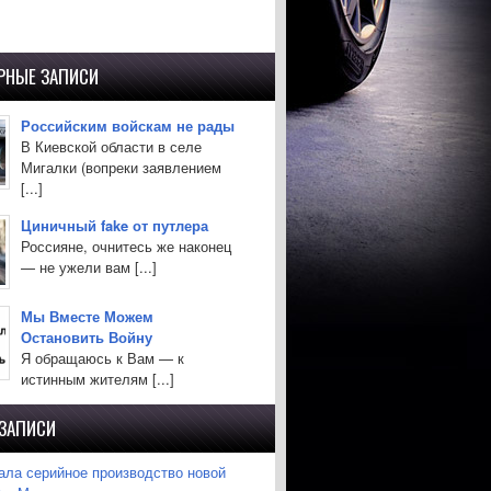
РНЫЕ ЗАПИСИ
Российским войскам не рады
В Киевской области в селе
Мигалки (вопреки заявлением
[...]
Циничный fake от путлера
Россияне, очнитесь же наконец
— не ужели вам [...]
Мы Вместе Можем
Остановить Войну
Я обращаюсь к Вам — к
истинным жителям [...]
 ЗАПИСИ
ла серийное производство новой