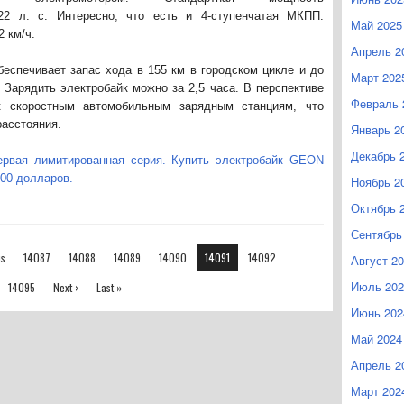
22 л. с. Интересно, что есть и 4-ступенчатая МКПП.
Май 2025
 км/ч.
Апрель 2
беспечивает запас хода в 155 км в городском цикле и до
Март 202
 Зарядить электробайк можно за 2,5 часа. В перспективе
Февраль 
к скоростным автомобильным зарядным станциям, что
расстояния.
Январь 2
Декабрь 
ервая лимитированная серия. Купить электробайк GEON
500 долларов.
Ноябрь 2
Октябрь 
Сентябрь
us
14087
14088
14089
14090
14091
14092
Август 2
Июль 202
14095
Next ›
Last »
Июнь 202
Май 2024
Апрель 2
Март 202