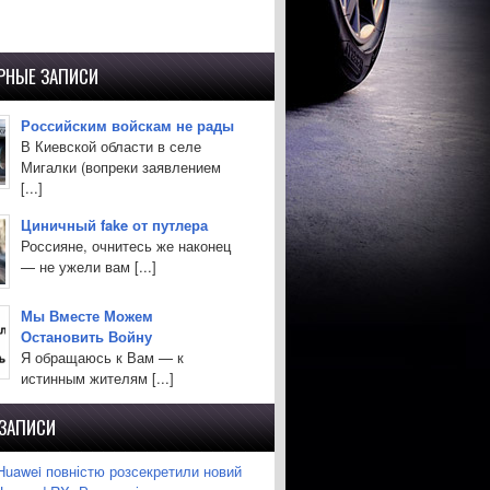
РНЫЕ ЗАПИСИ
Российским войскам не рады
В Киевской области в селе
Мигалки (вопреки заявлением
[...]
Циничный fake от путлера
Россияне, очнитесь же наконец
— не ужели вам [...]
Мы Вместе Можем
Остановить Войну
Я обращаюсь к Вам — к
истинным жителям [...]
 ЗАПИСИ
Huawei повністю розсекретили новий