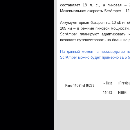
составляет 18 л. с., а пиковая – 
Максимальная скорость ScrAmper – 122
Аккумуляторная батарея на 10 кВтч о
105 км – в режиме пиковой мощности.
ScrAmper планируют адаптировать 
позволит путешествовать на большие 
На данный момент в производстве п
ScrAmper можно будет примерно за 5 
« First
‹ Previo
Page 14091 of 16283
14093
14094