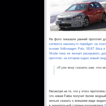
На фото показали ранний прототип д
сегмента наконец-то перейдет на пла
основе Volkswagen Polo, SEAT Ibiza и
Skoda пока не желает раскрывать диз
прототип, на котором ездил новый ген
«Я уже могу сказать вам, что м
Несмотря на то, что у этого прототип
что новая Fabia получит более модный
нельзя сказать о внешнем виде модел
в значительной степени вдохновлена
S