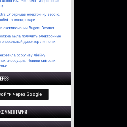
 Luxeed RX. Рекламні тизери нових
ів
ctra L7 отримав електричну версію.
білі та електрокари
 ексклюзивний Bugatti Destrier
должна была получить электронные
 генеральный директор лично их
екретила особливу лінійку
них аксесуарів. Новини світових
ельє
ЕРЕЗ:
Войти через
Google
 КОММЕНТАРИИ