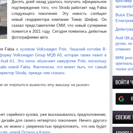
кросовер
Десять дней назад удалось получить официальное
автомобіл
подтверждение того, что Skoda работает над Fabia
следующего поколения. Эту новость сообщил
Buick Ele
новый гендиректора компании Томас Шефер. Он
Електромо
сказал представителям СМИ, что новый супермини
Дебютував
появится в 2021 году. Сегодня появились дебютные
Audi Q9 
фотографиями авто.
ручки, но
отменил
ля Fabia с
кузовом Volkswagen Polo. Чешский хэтчбек B-
тформу Volkswagen Group MQB A0, которая также лежит в
MINI розс
 Audi A1. Это легко объясняет камуфляж Polo, поскольку
оригіналь
айн новой Fabia. Фактически, это может быть тот самый
тюнінг-ат
директор Skoda, прежде чем сказать:
ВОЙТИ Ч
не не терпится вывести эту машину на рынок».
а нет серийного кузова, уже высказывалось предположение,
СВЕЖИЕ
 дизайн для своего четвертого поколения. Ничего другого
и, но можно с уверенностью предположить, что она будет
cala, новой Octavia и Kamiq.