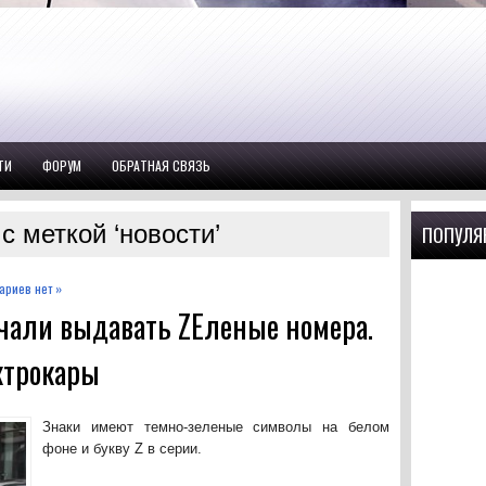
ТИ
ФОРУМ
ОБРАТНАЯ СВЯЗЬ
с меткой ‘новости’
ПОПУЛЯ
ариев нет »
чали выдавать ZEленые номера.
ктрокары
Знаки имеют темно-зеленые символы на белом
фоне и букву Z в серии.