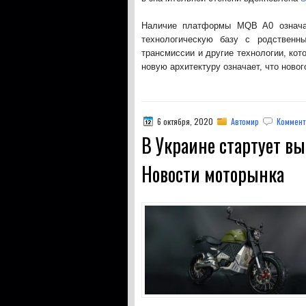
Наличие платформы MQB A0 означае
технологическую базу с родственн
трансмиссии и другие технологии, кот
новую архитектуру означает, что новог
6 октября, 2020
Автомир
Коммент
В Украине стартует в
Новости моторынка