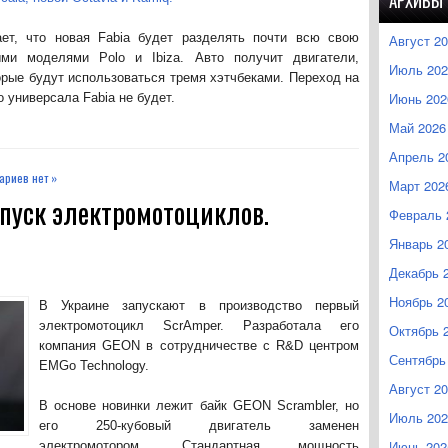
АРХИВЫ
т, что новая Fabia будет разделять почти всю свою
Август 2
ыми моделями Polo и Ibiza. Авто получит двигатели,
Июль 202
орые будут использоваться тремя хэтчбеками. Переход на
Июнь 202
о универсала Fabia не будет.
Май 2026
Апрель 2
ариев нет »
Март 202
ыпуск электромотоциклов.
Февраль 
Январь 2
Декабрь 
Ноябрь 2
В Украине запускают в производство первый
электромотоцикл ScrAmper. Разработала его
Октябрь 
компания GEON в сотрудничестве с R&D центром
Сентябрь
EMGo Technology.
Август 2
В основе новинки лежит байк GEON Scrambler, но
Июль 202
его 250-кубовый двигатель заменен
Июнь 202
электромотором. Стандартная мощность