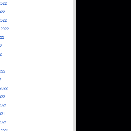
2022
022
2022
 2022
022
2
2
022
2
2022
022
2021
021
2021
 2021