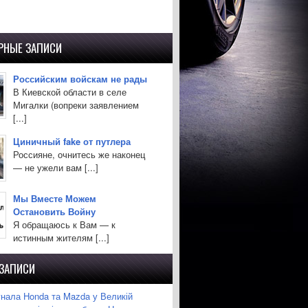
РНЫЕ ЗАПИСИ
Российским войскам не рады
В Киевской области в селе
Мигалки (вопреки заявлением
[...]
Циничный fake от путлера
Россияне, очнитесь же наконец
— не ужели вам [...]
Мы Вместе Можем
Остановить Войну
Я обращаюсь к Вам — к
истинным жителям [...]
 ЗАПИСИ
гнала Honda та Mazda у Великій