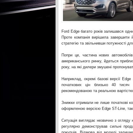
Ford Edge багато років залишався одн
Проте компанія вирішила завершити й
стратегію та звільнивши потужності дл
Попри це, частина нових автомобілі
американського ринку, йдеться прибли
року, на які дилери змушені пропонуват
Наприклад, окремі базові версії Edge
початкових цін близько 40 тисяч 
рекомендованою та реальною вартістю 
Знижки отримали не лише початкові ко
оформленою версією Edge ST-Line, так
Ситуація виглядає незвично з огляду 
регулярно демонстрував сильні прод
покупців. Відмова від моделі залиши