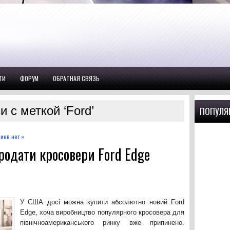
ТИ
ФОРУМ
ОБРАТНАЯ СВЯЗЬ
и с меткой ‘Ford’
ПОПУЛЯ
иев нет »
родати кросовери Ford Edge
У США досі можна купити абсолютно новий Ford
Edge, хоча виробництво популярного кросовера для
північноамериканського ринку вже припинено.