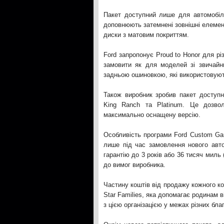
Пакет доступний лише для автомобіл
доповнюють затемнені зовнішні елементи
диски з матовим покриттям.
Ford запропонує Proud to Honor для рі
замовити як для моделей зі звичайни
задньою ошиновкою, які використовуют
Також виробник зробив пакет доступни
King Ranch та Platinum. Це дозвол
максимально оснащену версію.
Особливість програми Ford Custom Gar
лише під час замовлення нового авт
гарантію до 3 років або 36 тисяч миль
до вимог виробника.
Частину коштів від продажу кожного ко
Star Families, яка допомагає родинам 
з цією організацією у межах різних благ