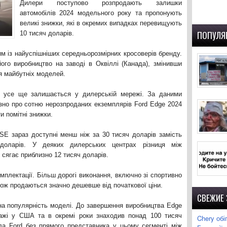
Дилери поступово розпродають залишки
автомобілів 2024 модельного року та пропонують
великі знижки, які в окремих випадках перевищують
ПОПУЛЯ
10 тисяч доларів.
им із найуспішніших середньорозмірних кросоверів бренду.
ого виробництво на заводі в Оквіллі (Канада), змінивши
я майбутніх моделей.
в усе ще залишається у дилерській мережі. За даними
зно про сотню нерозпроданих екземплярів Ford Edge 2024
и помітні знижки.
 SE зараз доступні менш ніж за 30 тисяч доларів замість
доларів. У деяких дилерських центрах різниця між
сягає приблизно 12 тисяч доларів.
мплектації. Більш дорогі виконання, включно зі спортивно
ож продаються значно дешевше від початкової ціни.
СВЕЖИЕ
на популярність моделі. До завершення виробництва Edge
ажі у США та в окремі роки знаходив понад 100 тисяч
Chery обі
ла Ford без прямого представника у цьому сегменті між