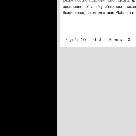
Окрім нового патріотичного пакета, д
оновлення. У лінійці з’явилося вико
бездоріжжя, а комплектація Platinum о
Page 7 of 485
« First
‹ Previous
3