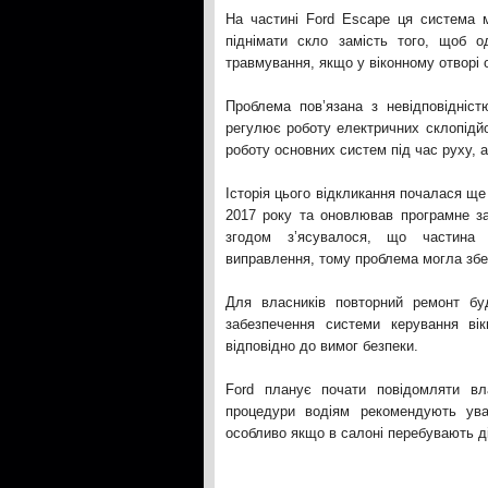
На частині Ford Escape ця система 
піднімати скло замість того, щоб о
травмування, якщо у віконному отворі 
Проблема пов’язана з невідповідніс
регулює роботу електричних склопідй
роботу основних систем під час руху, 
Історія цього відкликання почалася щ
2017 року та оновлював програмне з
згодом з’ясувалося, що частина 
виправлення, тому проблема могла збе
Для власників повторний ремонт б
забезпечення системи керування ві
відповідно до вимог безпеки.
Ford планує почати повідомляти вл
процедури водіям рекомендують ува
особливо якщо в салоні перебувають ді