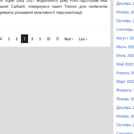
ля Super Duty 2027 модельного року Ford підготував інші
Декабрь 
нання Carhartt, повернувся пакет Tremor для любителів
Ноябрь 2
тримала розширені можливості персоналізації.
Октябрь 
Сентябрь
Август 2
4
5
6
7
8
9
10
11
Next ›
Last »
Июль 202
Июнь 202
Май 2022
Апрель 2
Март 202
Февраль 
Январь 2
Декабрь 
Ноябрь 2
Октябрь 
Сентябрь