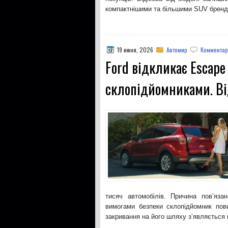
компактнішими та більшими SUV бренд
19 июня, 2026
Автомир
Комментар
Ford відкликає Escape
склопідйомниками. Ві
тисяч автомобілів. Причина пов’яза
вимогами безпеки склопідйомник пов
закривання на його шляху з’являється