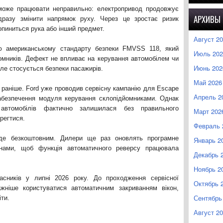
може працювати неправильно: електропривод продовжує
АРХИВЫ
дразу змінити напрямок руху. Через це зростає ризик
опиниться рука або інший предмет.
Август 2
тю американському стандарту безпеки FMVSS 118, який
Июль 202
омників. Дефект не впливає на керування автомобілем чи
Июнь 202
але стосується безпеки пасажирів.
Май 2026
е раніше. Ford уже проводив сервісну кампанію для Escape
Апрель 2
абезпечення модуля керування склопідйомниками. Однак
автомобілів фактично залишилася без правильного
Март 202
регтися.
Февраль 
уде безкоштовним. Дилери ще раз оновлять програмне
Январь 2
кнами, щоб функція автоматичного реверсу працювала
Декабрь 
Ноябрь 2
асників у липні 2026 року. До проходження сервісної
Октябрь 
жніше користуватися автоматичним закриванням вікон,
Сентябрь
ти.
Август 2