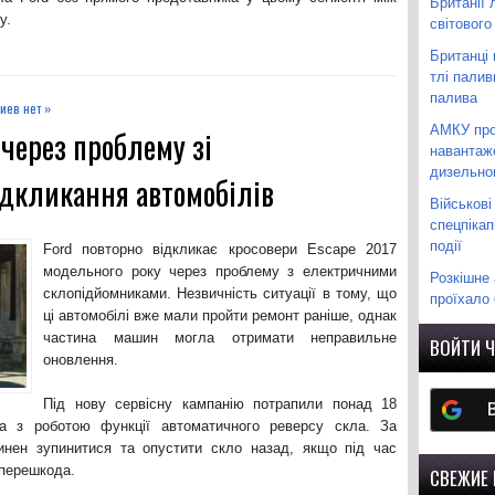
Британії 
у.
світового
Британці 
тлі палив
палива
иев нет »
АМКУ про
 через проблему зі
навантаж
дизельно
дкликання автомобілів
Військові
спецпіка
події
Ford повторно відкликає кросовери Escape 2017
модельного року через проблему з електричними
Розкішне 
склопідйомниками. Незвичність ситуації в тому, що
проїхало 
ці автомобілі вже мали пройти ремонт раніше, однак
частина машин могла отримати неправильне
ВОЙТИ Ч
оновлення.
Під нову сервісну кампанію потрапили понад 18
на з роботою функції автоматичного реверсу скла. За
инен зупинитися та опустити скло назад, якщо під час
 перешкода.
СВЕЖИЕ