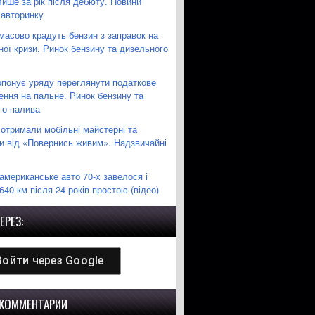
лише за рік після дебюту. Новини
 авторинку
масово крадуть бензин з заправок на
ної кризи. Ринок бензину та дизельного
понує уряду переглянути податкове
ення на пальне. Ринок бензину та
го палива
 отримали мобільні майстерні та
пи від «Повернись живим». Надзвичайні
американське авто 70-х завелося і
640 км після 24 років простою (відео)
ЕРЕЗ:
Войти через
Google
 КОММЕНТАРИИ