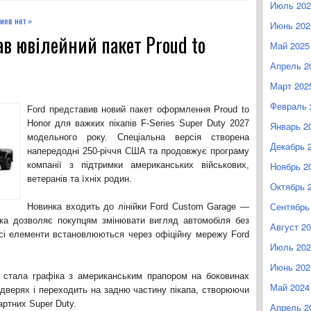
Июль 202
иев нет »
Июнь 202
ав ювілейний пакет Proud to
Май 2025
Апрель 2
Март 202
Февраль 
Ford представив новий пакет оформлення Proud to
Honor для важких пікапів F-Series Super Duty 2027
Январь 2
модельного року. Спеціальна версія створена
Декабрь 
напередодні 250-річчя США та продовжує програму
компанії з підтримки американських військових,
Ноябрь 2
ветеранів та їхніх родин.
Октябрь 
Сентябрь
Новинка входить до лінійки Ford Custom Garage —
 яка дозволяє покупцям змінювати вигляд автомобіля без
Август 2
Усі елементи встановлюються через офіційну мережу Ford
Июль 202
Июнь 202
r стала графіка з американським прапором на боковинах
Май 2024
 дверях і переходить на задню частину пікапа, створюючи
артних Super Duty.
Апрель 2