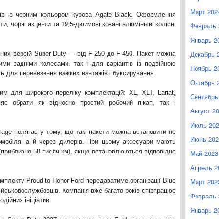
Март 202
ів із чорним кольором кузова Agate Black. Оформлення
, чорні акценти та 19,5-дюймові ковані алюмінієві колісні
Февраль 
Январь 2
Декабрь 
зних версій Super Duty — від F-250 до F-450. Пакет можна
ми задніми колесами, так і для варіантів із подвійною
Ноябрь 2
ь для перевезення важких вантажів і буксирування.
Октябрь 
м для широкого переліку комплектацій: XL, XLT, Lariat,
Сентябрь
яє обрати як відносно простий робочий пікап, так і
Август 2
Июль 202
age полягає у тому, що такі пакети можна встановити не
Июнь 202
омобіля, а й через дилерів. При цьому аксесуари мають
 (приблизно 58 тисяч км), якщо встановлюються відповідно
Май 2023
Апрель 2
мплекту Proud to Honor Ford передаватиме організації Blue
Март 202
військовослужбовців. Компанія вже багато років співпрацює
Февраль 
одійних ініціатив.
Январь 2