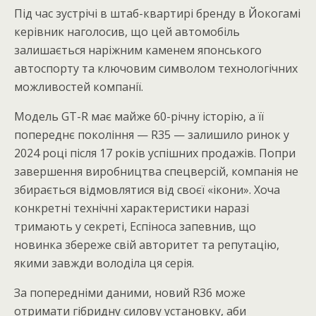
Під час зустрічі в штаб-квартирі бренду в Йокогамі
керівник наголосив, що цей автомобіль
залишається наріжним каменем японського
автоспорту та ключовим символом технологічних
можливостей компанії.
Модель GT-R має майже 60-річну історію, а її
попереднє покоління — R35 — залишило ринок у
2024 році після 17 років успішних продажів. Попри
завершення виробництва спецверсій, компанія не
збирається відмовлятися від своєї «ікони». Хоча
конкретні технічні характеристики наразі
тримають у секреті, Еспіноса запевнив, що
новинка збереже свій авторитет та репутацію,
якими завжди володіла ця серія.
За попередніми даними, новий R36 може
отримати гібридну силову установку, аби