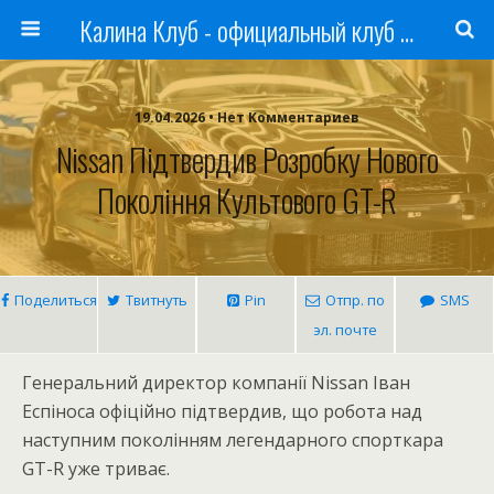
Калина Клуб - официальный клуб ЛАДА
19.04.2026 • Нет Комментариев
Nissan Підтвердив Розробку Нового
Покоління Культового GT-R
Поделиться
Твитнуть
Pin
Отпр. по
SMS
эл. почте
Генеральний директор компанії Nissan Іван
Еспіноса офіційно підтвердив, що робота над
наступним поколінням легендарного спорткара
GT-R уже триває.