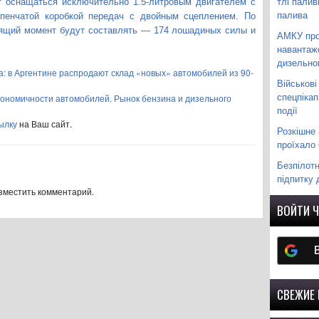
тлі палив
т оснащаться исключительно 1.5-литровым двигателем с
палива
упенчатой коробкой передач с двойным сцеплением. По
ящий момент будут составлять — 174 лошадиных силы и
АМКУ про
навантаж
дизельно
га: в Аргентине распродают склад «новых» автомобилей из 90-
Військові
спецпіка
кономичности автомобилей. Рынок бензина и дизельного
події
ылку
на Ваш сайт.
Розкішне 
проїхало 
Безпілотн
підпитку 
азместить комментарий.
ВОЙТИ Ч
СВЕЖИЕ