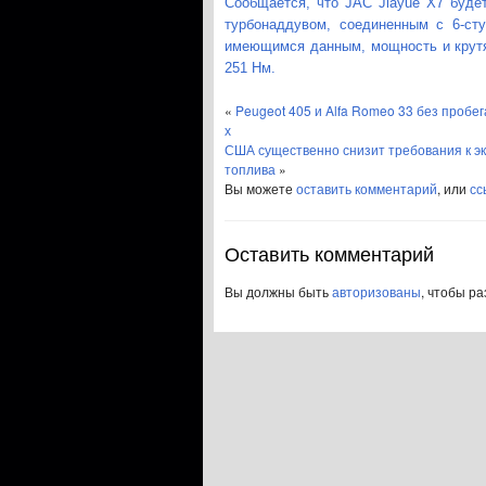
Сообщается, что JAC Jiayue X7 буде
турбонаддувом, соединенным с 6-ст
имеющимся данным, мощность и крут
251 Нм.
«
Peugeot 405 и Alfa Romeo 33 без пробе
х
США существенно снизит требования к э
топлива
»
Вы можете
оставить комментарий
, или
сс
Оставить комментарий
Вы должны быть
авторизованы
, чтобы р