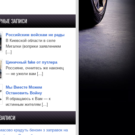
РНЫЕ ЗАПИСИ
Российским войскам не рады
В Киевской области в селе
Мигалки (вопреки заявлением
[...]
Циничный fake от путлера
Россияне, очнитесь же наконец
— не ужели вам [...]
Мы Вместе Можем
Остановить Войну
Я обращаюсь к Вам — к
истинным жителям [...]
 ЗАПИСИ
масово крадуть бензин з заправок на