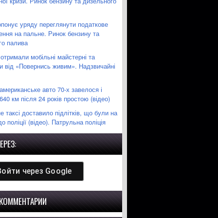
ної кризи. Ринок бензину та дизельного
понує уряду переглянути податкове
ення на пальне. Ринок бензину та
го палива
 отримали мобільні майстерні та
пи від «Повернись живим». Надзвичайні
американське авто 70-х завелося і
640 км після 24 років простою (відео)
е таксі доставило підлітків, що були на
до поліції (відео). Патрульна поліція
ЕРЕЗ:
Войти через
Google
 КОММЕНТАРИИ