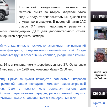
Компактный внедорожник появится на
местном рынке во втором квартале этого
ПОПУЛЯ
года и получит привлекательный дизайн как
внутри, так и снаружи. В передней части JAC
Jiayue X7 имеет массивную решетку с
онких светодиодных ДХО для дополнительного стиля.
аборников переднего бампера.
айну, а задняя часть несколько напоминает нам нынешний
ними фонарями, соединенными световой полосой. Сзади
ыхлопных труб и агрессивный спойлер, уходящий с крыши.
 на 14 мм меньше, чем у дореформенного S7. Остальные
 мм, высота – 1760 мм, колесная база – 2750 мм.
вид. Прямо за рулем находится полностью цифровая
 приборной панели находится большой широкоэкранный
экран. Еще у новинки есть зарядная панель для
СВЕЖИЕ
й рычаг переключения передач, расположенный рядом с
рышкой. Также в наличии имеется панорамный люк.
Британці 