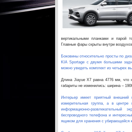
вертикальными планками и парой т
Главные фары скрыты внутри воздухоз
Боковины относительно просты по диз
KIA Sportage с двумя большими зад
можно увидеть комплект из четырех в
Длина Jiayue X7 равна 4776 мм, что
габариты не изменились: ширина – 1900
Интерьер имеет приятный внешний 
измерительная группа, а в центре
информационно-развлекательный 
беспроводного телефона и интересны
ящиком для хранения с убирающейся к