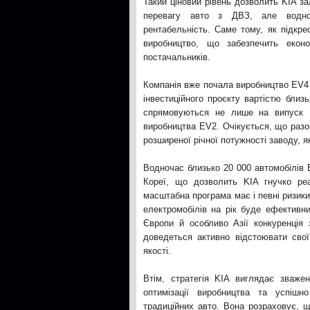
Такий ціновий рівень дозволить KIA за
перевагу авто з ДВЗ, але водно
рентабельність. Саме тому, як підкр
виробництво, що забезпечить екон
постачальників.
Компанія вже почала виробництво EV4 
інвестиційного проєкту вартістю близ
спрямовуються не лише на випуск E
виробництва EV2. Очікується, що разо
розширеної річної потужності заводу, я
Водночас близько 20 000 автомобілів 
Кореї, що дозволить KIA гнучко реа
масштабна програма має і певні ризики
електромобілів на рік буде ефективн
Європи й особливо Азії конкуренція
доведеться активно відстоювати свої 
якості.
Втім, стратегія KIA виглядає зваже
оптимізації виробництва та успіш
традиційних авто. Вона розраховує, щ