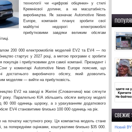
технології чи «цифрові обіцянки» у стилі
Кремнієвої долини, а на масштабність
виробництва. Як зазначає Automotive News
ПОПУЛЯ
Europe, компанія планує зробити свої
майбутні недорогі електромобілі
прибутковими завдяки великим обсягам
ітиці.
агалом 200 000 електромобілів моделей EV2 та EV4 — по
бництво стартує у 2027 році, а метою програми є зробити
 покупців і прибутковими для самої компанії. Президент і
Сонг у коментарі Automotive News Europe пояснив, що
нні достатнього виробничого обсягу, який дозволить
мим моделям — вийти на прибутковість.
ництво EV2 на заводі в Жиліні (Словаччина) має сягнути
7 року. Паралельно KIA збільшить обсяги випуску моделі
д 80 000 одиниць щороку, а з урахуванням додаткового
обсяг EV4 становитиме близько 100 000 одиниць на рік.
СВЕЖИЕ
 на початку наступного року. Ця компактна модель стане
Новий BYD
 за попередніми оцінками, коштуватиме близько $35 000.