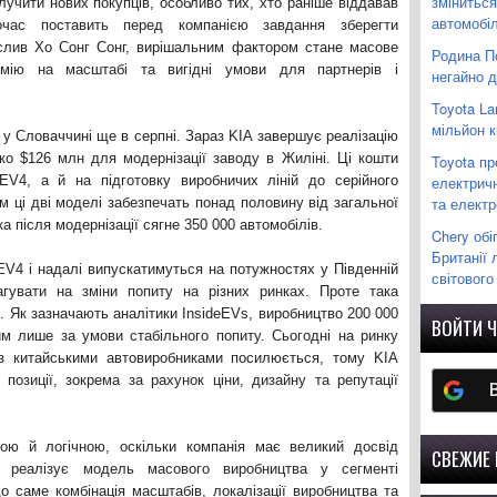
зміниться
лучити нових покупців, особливо тих, хто раніше віддавав
автомобіл
час поставить перед компанією завдання зберегти
еслив Хо Сонг Сонг, вирішальним фактором стане масове
Родина П
омію на масштабі та вигідні умови для партнерів і
негайно 
Toyota La
мільйон к
у Словаччині ще в серпні. Зараз KIA завершує реалізацію
ько $126 млн для модернізації заводу в Жиліні. Ці кошти
Toyota п
V4, а й на підготовку виробничих ліній до серійного
електрич
та елект
м ці дві моделі забезпечать понад половину від загальної
ка після модернізації сягне 350 000 автомобілів.
Chery обі
Британії 
EV4 і надалі випускатимуться на потужностях у Південній
світового
гувати на зміни попиту на різних ринках. Проте така
. Як зазначають аналітики InsideEVs, виробництво 200 000
ВОЙТИ Ч
им лише за умови стабільного попиту. Сьогодні на ринку
 з китайськими автовиробниками посилюється, тому KIA
позиції, зокрема за рахунок ціни, дизайну та репутації
ною й логічною, оскільки компанія має великий досвід
СВЕЖИЕ
но реалізує модель масового виробництва у сегменті
о саме комбінація масштабів, локалізації виробництва та