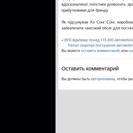
вдосконаленої логістики дозволить зр
прибутковими для бренду.
Як підсумував Хо Сонг Сонг, виробн
забезпечити «високий обсяг для постач
«
BYD відкликає понад 115 000 автомобілі
Ferrari скорочує постачання автомобіл
Вы можете
оставить комментарий
, или
сс
Оставить комментарий
Вы должны быть
авторизованы
, чтобы р