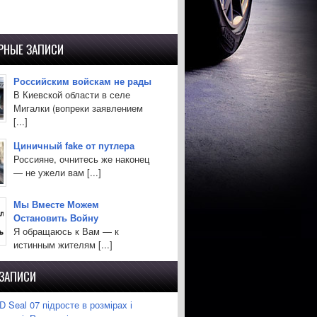
РНЫЕ ЗАПИСИ
Российским войскам не рады
В Киевской области в селе
Мигалки (вопреки заявлением
[...]
Циничный fake от путлера
Россияне, очнитесь же наконец
— не ужели вам [...]
Мы Вместе Можем
Остановить Войну
Я обращаюсь к Вам — к
истинным жителям [...]
 ЗАПИСИ
 Seal 07 підросте в розмірах і