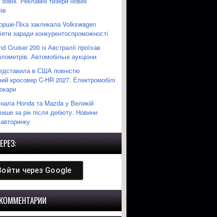
 зовні. Рекламні тизери нових
ів
орше-Піха закликала Volkswagen
діяти заради конкурентоспроможності
nd Cruiser 200 із Австралії проїхав
ілометрів. Автомобільні аукціони
редставила в США повністю
ний кросовер C-HR 2027. Електромобілі
рокари
гнала Honda та Mazda у Великій
лише за рік після дебюту. Новини
 авторинку
ЕРЕЗ:
Войти через
Google
 КОММЕНТАРИИ