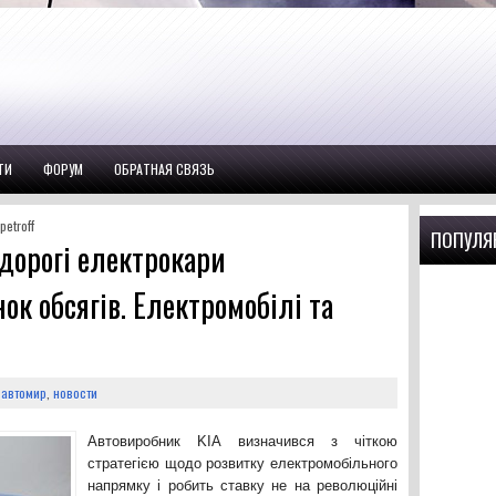
ТИ
ФОРУМ
ОБРАТНАЯ СВЯЗЬ
etroff
ПОПУЛЯ
дорогі електрокари
ок обсягів. Електромобілі та
,
автомир
,
новости
Автовиробник KIA визначився з чіткою
стратегією щодо розвитку електромобільного
напрямку і робить ставку не на революційні