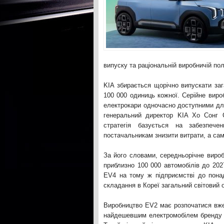
випуску та раціональній виробничій пол
KIA збирається щорічно випускати з
100 000 одиниць кожної. Серійне виро
електрокари одночасно доступними для
генеральний директор KIA Хо Сонг 
стратегія базується на забезпече
постачальникам знизити витрати, а са
За його словами, середньорічне вироб
приблизно 100 000 автомобілів до 202
EV4 на тому ж підприємстві до пона
складання в Кореї загальний світовий 
Виробництво EV2 має розпочатися вже
найдешевшим електромобілем бренду і,