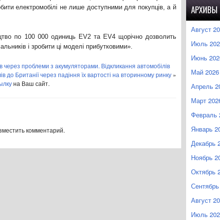
обити електромобілі не лише доступними для покупців, а й
АРХИВЫ
Август 2
ицтво по 100 000 одиниць EV2 та EV4 щорічно дозволить
Июль 202
альників і зробити ці моделі прибутковими».
Июнь 202
в через проблеми з акумуляторами. Відкликання автомобілів
Май 2026
ів до Британії через падіння їх вартості на вторинному ринку
»
ылку
на Ваш сайт.
Апрель 2
Март 202
Февраль 
Январь 2
азместить комментарий.
Декабрь 
Ноябрь 2
Октябрь 
Сентябрь
Август 2
Июль 202