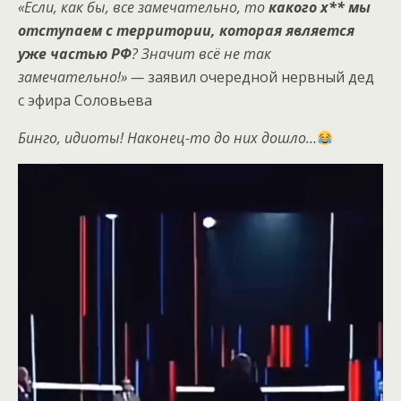
«Если, как бы, все замечательно, то
какого х** мы
отступаем с территории, которая является
уже частью РФ
? Значит всё не так
замечательно!» —
заявил очередной нервный дед
с эфира Соловьева
Бинго, идиоты! Наконец-то до них дошло…
Видеоплеер