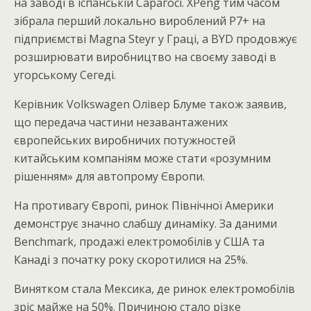
на заводі в іспанській Сарагосі. XPeng тим часом
зібрала перший локально вироблений P7+ на
підприємстві Magna Steyr у Граці, а BYD продовжує
розширювати виробництво на своєму заводі в
угорському Сегеді.
Керівник Volkswagen Олівер Блуме також заявив,
що передача частини незавантажених
європейських виробничих потужностей
китайським компаніям може стати «розумним
рішенням» для автопрому Європи.
На противагу Європі, ринок Північної Америки
демонструє значно слабшу динаміку. За даними
Benchmark, продажі електромобілів у США та
Канаді з початку року скоротилися на 25%.
Винятком стала Мексика, де ринок електромобілів
зріс майже на 50%. Причиною стало різке