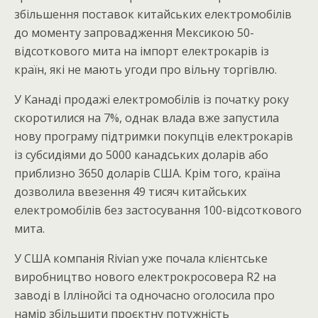
збільшення поставок китайських електромобілів
до моменту запровадження Мексикою 50-
відсоткового мита на імпорт електрокарів із
країн, які не мають угоди про вільну торгівлю.
У Канаді продажі електромобілів із початку року
скоротилися на 7%, однак влада вже запустила
нову програму підтримки покупців електрокарів
із субсидіями до 5000 канадських доларів або
приблизно 3650 доларів США. Крім того, країна
дозволила ввезення 49 тисяч китайських
електромобілів без застосування 100-відсоткового
мита.
У США компанія Rivian уже почала клієнтське
виробництво нового електрокросовера R2 на
заводі в Іллінойсі та одночасно оголосила про
намір збільшити проєктну потужність