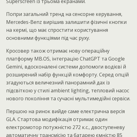
Superscreen із трьома екранами.
Попри загальний тренд на сенсорне керування,
Mercedes-Benz вирішив залишити фізичні кнопки
на кермі, що має спростити користування
основними функціями під час руху.
Кросовер також отримає нову операційну
платформу MB.OS, інтеграцію ChatGPT та Google
Gemini, вдосконалені системи допомоги водієві й
розширений набір функцій комфорту. Серед опцій
згадуються величезний панорамний дах із
підсвіткою у стилі ambient lighting, тепловий насос
нового покоління та сучасні мультимедійні сервіси.
Першою на ринок вийде саме електрична версія
GLA. Стартова модифікація отримає один
електромотор потужністю 272 к.с., двоступеневу
автоматичну трансмісію та батарею ємністю 85