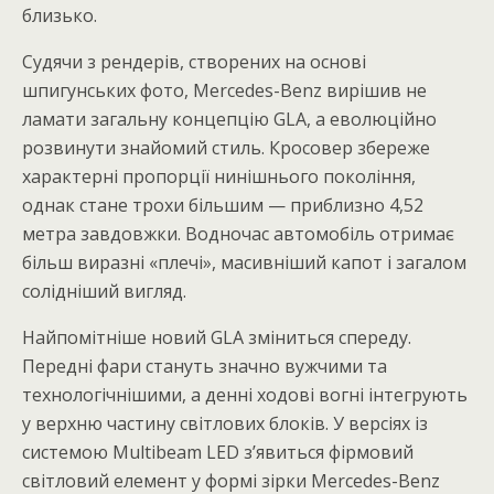
близько.
Судячи з рендерів, створених на основі
шпигунських фото, Mercedes-Benz вирішив не
ламати загальну концепцію GLA, а еволюційно
розвинути знайомий стиль. Кросовер збереже
характерні пропорції нинішнього покоління,
однак стане трохи більшим — приблизно 4,52
метра завдовжки. Водночас автомобіль отримає
більш виразні «плечі», масивніший капот і загалом
солідніший вигляд.
Найпомітніше новий GLA зміниться спереду.
Передні фари стануть значно вужчими та
технологічнішими, а денні ходові вогні інтегрують
у верхню частину світлових блоків. У версіях із
системою Multibeam LED з’явиться фірмовий
світловий елемент у формі зірки Mercedes-Benz