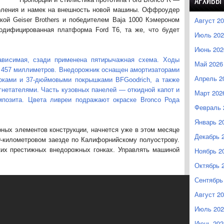
АРХИВЫ
оления и намек на внешность новой машины. Оффроудер
Август 2
кой Geiser Brothers и победителем Baja 1000 Кэмероном
одифицированная платформа Ford T6, та же, что будет
Июль 202
Июнь 202
ависимая, сзади применена пятирычажная схема. Ходы
Май 2026
 457 миллиметров. Внедорожник оснащен амортизаторами
Апрель 2
оками и 37-дюймовыми покрышками BFGoodrich, а также
гнетателями. Часть кузовных панелей — откидной капот и
Март 202
мпозита. Цвета ливреи подражают окраске Bronco Рода
Февраль 
Январь 2
рных элементов конструкции, начнется уже в этом месяце
Декабрь 
9-километровом заезде по Калифорнийскому полуострову.
ких престижных внедорожных гонках. Управлять машиной
Ноябрь 2
Октябрь 
Сентябрь
Август 2
Июль 202
Июнь 202