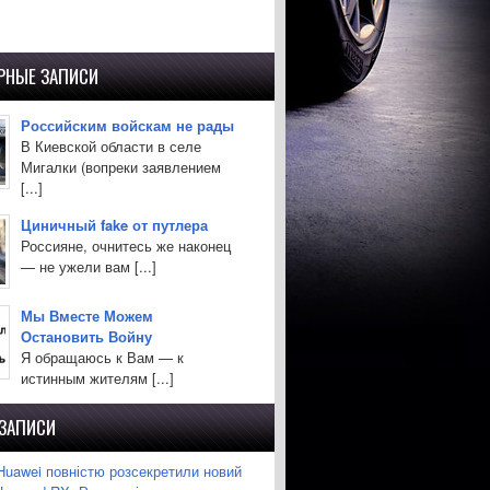
РНЫЕ ЗАПИСИ
Российским войскам не рады
В Киевской области в селе
Мигалки (вопреки заявлением
[...]
Циничный fake от путлера
Россияне, очнитесь же наконец
— не ужели вам [...]
Мы Вместе Можем
Остановить Войну
Я обращаюсь к Вам — к
истинным жителям [...]
 ЗАПИСИ
Huawei повністю розсекретили новий