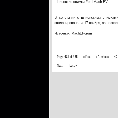
Шпионские снимки Ford Mach EV
В сочетании с шпионскими снимкам
запланирована на 17 ноября, за неско
Источник: MachEForum
Page 481 of 485
« First
‹ Previous
47
Next ›
Last »