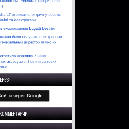
 Luxeed RX. Рекламні тизери нових
ів
ctra L7 отримав електричну версію.
білі та електрокари
 ексклюзивний Bugatti Destrier
должна была получить электронные
 генеральный директор лично их
екретила особливу лінійку
них аксесуарів. Новини світових
ельє
ЕРЕЗ:
Войти через
Google
 КОММЕНТАРИИ