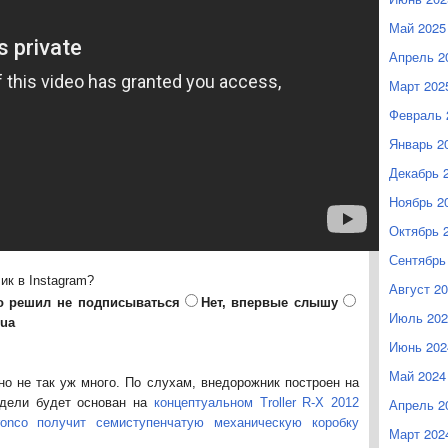
Май 2025
Апрель 2
Март 202
Февраль 
Январь 2
Декабрь 
Ноябрь 2
Октябрь 
Сентябрь
лик в Instagram?
Август 2
о решил не подписываться
Нет, впервые слышу
Июль 202
.ua
Июнь 202
Май 2024
но не так уж много. По слухам, внедорожник построен на
одели будет основан на
концептуальном Troller R-X 2012
Апрель 2
ronco получит семиступенчатую механическую коробку
Март 202