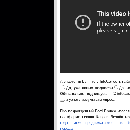
А знаете ли Вы, что у InfoCar есть паб
Да, уже давно подписан
Да, н
Обязательно подпишусь — @infocar
и узнать результаты опроса
Про возрожденный Ford Bronco извест
платформе пикапа Ranger. Дизайн м
года. Также предполагается, что B
передач.