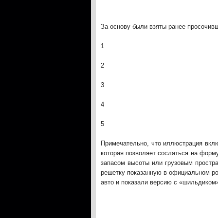
За основу были взяты ранее просочив
1
2
3
4
5
Примечательно, что иллюстрация вклю
которая позволяет сослаться на форму
запасом высоты или грузовым простр
решетку показанную в официальном рол
авто и показали версию с «шильдиком»