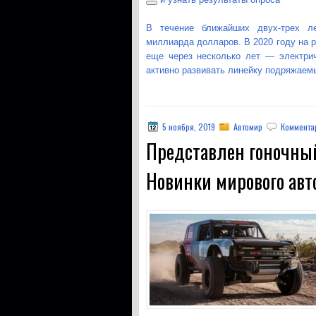
В течение ближайших двух-трех ле
миллиарда долларов. В 2020 году на р
еще через несколько лет — электрич
активно развивать линейку подряжаем
5 ноября, 2019
Автомир
Комментар
Представлен гоночный
Новинки мирового ав