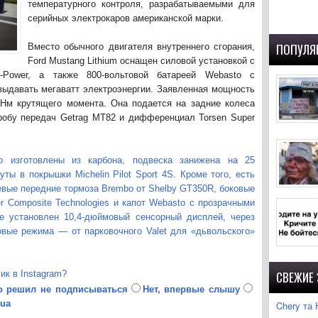
температурного контроля, разрабатываемыми для
серийных электрокаров американской марки.
ПОПУЛЯ
Вместо обычного двигателя внутреннего сгорания,
Ford Mustang Lithium оснащен силовой установкой с
-Power, а также 800-вольтовой батареей Webasto с
 выдавать мегаватт электроэнергии. Заявленная мощность
Нм крутящего момента. Она подается на задние колеса
робу передач Getrag MT82 и дифференциал Torsen Super
о изготовлены из карбона, подвеска занижена на 25
ы в покрышки Michelin Pilot Sport 4S. Кроме того, есть
евые передние тормоза Brembo от Shelby GT350R, боковые
 Composite Technologies и капот Webasto с прозрачными
е установлен 10,4-дюймовый сенсорный дисплей, через
овые режима — от парковочного Valet для «дьвольского»
лик в Instagram?
СВЕЖИЕ
о решил не подписываться
Нет, впервые слышу
.ua
Chery та 