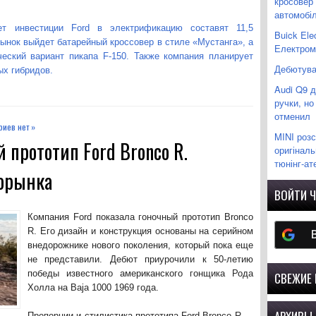
кросовер
автомобіл
т инвестиции Ford в электрификацию составят 11,5
Buick Ele
ынок выйдет батарейный кроссовер в стиле «Мустанга», а
Електромо
еский вариант пикапа F-150. Также компания планирует
Дебютував
ых гибридов.
Audi Q9 
ручки, но
отменил
иев нет »
MINI розс
 прототип Ford Bronco R.
оригіналь
тюнінг-ат
торынка
ВОЙТИ Ч
Компания Ford показала гоночный прототип Bronco
R. Его дизайн и конструкция основаны на серийном
внедорожнике нового поколения, который пока еще
не представили. Дебют приурочили к 50-летию
победы известного американского гонщика Рода
СВЕЖИЕ
Холла на Baja 1000 1969 года.
Пропорции и стилистика прототипа Ford Bronco R —