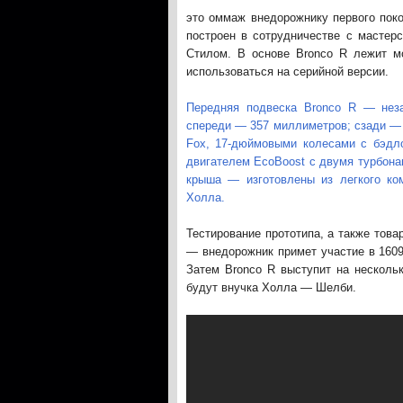
это оммаж внедорожнику первого пок
построен в сотрудничестве с мастерс
Стилом. В основе Bronco R лежит м
использоваться на серийной версии.
Передняя подвеска Bronco R — нез
спереди — 357 миллиметров; сзади —
Fox, 17-дюймовыми колесами с бэдл
двигателем EcoBoost с двумя турбона
крыша — изготовлены из легкого ко
Холла.
Тестирование прототипа, а также това
— внедорожник примет участие в 160
Затем Bronco R выступит на несколь
будут внучка Холла — Шелби.