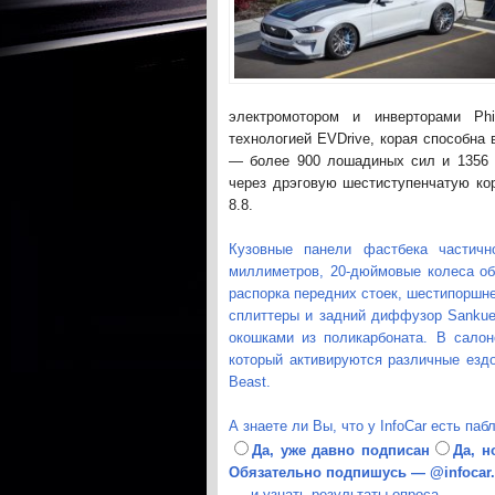
электромотором и инверторами Phi
технологией EVDrive, корая способна
— более 900 лошадиных сил и 1356 
через дрэговую шестиступенчатую ко
8.8.
Кузовные панели фастбека частичн
миллиметров, 20-дюймовые колеса обут
распорка передних стоек, шестипоршн
сплиттеры и задний диффузор Sankuer
окошками из поликарбоната. В салон
который активируются различные езд
Beast.
А знаете ли Вы, что у InfoCar есть паб
Да, уже давно подписан
Да, н
Обязательно подпишусь — @infocar
и узнать результаты опроса