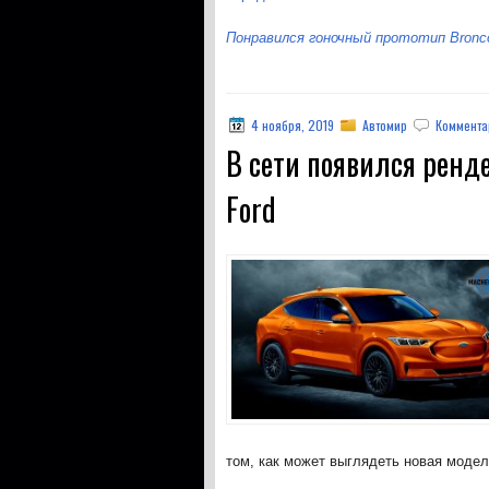
Понравился гоночный прототип Bronc
4 ноября, 2019
Автомир
Коммента
В сети появился ренде
Ford
том, как может выглядеть новая модел