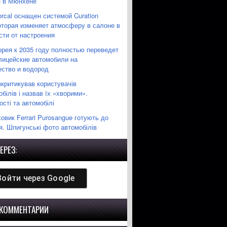
3 в Мюнхене
orcal оснащен системой Curation
которая изменяет атмосферу в салоне в
сти от настроения
рея к 2035 году полностью переведет
лицейские автомобили на
ество и водород
зкритикував користувачів
білів і назвав їх «хворими».
сті та автомобілі
вик Ferrari Purosangue готують до
я. Шпигунські фото автомобілів
ЕРЕЗ:
Войти через
Google
 КОММЕНТАРИИ