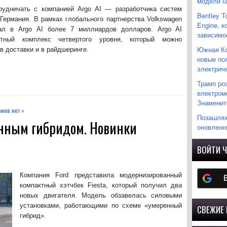
модели i
рудничать с компанией Argo AI — разработчика систем
Bentley T
 Германия. В рамках глобального партнерства Volkswagen
Engine, 
вал в Argo AI более 7 миллиардов долларов. Argo AI
зависимо
отный комплекс четвертого уровня, который можно
Южная Ко
в доставки и в райдшеринге.
новые по
электрич
Трамп ро
електромо
Знаменито
иев нет »
Позашляхо
ренным гибридом. Новинки
оновленн
ВОЙТИ Ч
Компания Ford представила модернизированный
компактный хэтчбек Fiesta, который получил два
новых двигателя. Модель обзавелась силовыми
установками, работающими по схеме «умеренный
СВЕЖИЕ
гибрид».