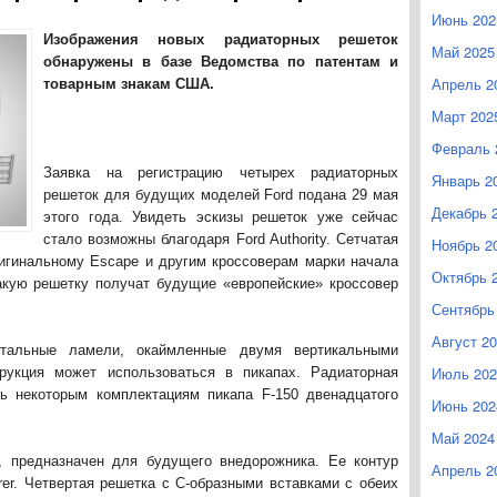
Июнь 202
Изображения новых радиаторных решеток
Май 2025
обнаружены в базе Ведомства по патентам и
Апрель 2
товарным знакам США.
Март 202
Февраль 
Заявка на регистрацию четырех радиаторных
Январь 2
решеток для будущих моделей Ford подана 29 мая
Декабрь 
этого года. Увидеть эскизы решеток уже сейчас
стало возможны благодаря Ford Authority. Сетчатая
Ноябрь 2
ригинальному Escape и другим кроссоверам марки начала
Октябрь 
такую решетку получат будущие «европейские» кроссовер
Сентябрь
Август 2
тальные ламели, окаймленные двумя вертикальными
Июль 202
трукция может использоваться в пикапах. Радиаторная
ь некоторым комплектациям пикапа F-150 двенадцатого
Июнь 202
Май 2024
и, предназначен для будущего внедорожника. Ее контур
Апрель 2
er. Четвертая решетка с С-образными вставками с обеих