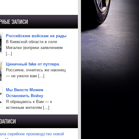
РНЫЕ ЗАПИСИ
Российским войскам не рады
В Киевской области в селе
Мигалки (вопреки заявлением
[...]
Циничный fake от путлера
Россияне, очнитесь же наконец
— не ужели вам [...]
Мы Вместе Можем
Остановить Войну
Я обращаюсь к Вам — к
истинным жителям [...]
 ЗАПИСИ
ла серийное производство новой