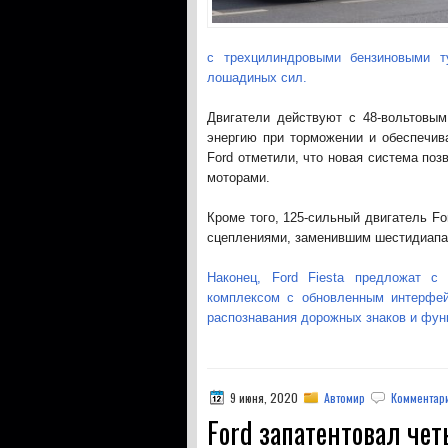
с трехцилиндровыми бензиновыми 
лошадиных сил.
Двигатели действуют с 48-вольтовым
энергию при торможении и обеспечив
Ford отметили, что новая система по
моторами.
Кроме того, 125-сильный двигатель Fo
сцеплениями, заменившим шестидиапа
Наконец, Ford Fiesta предложат с
комплексом с обновленным интерфей
распознавания дорожных знаков и функ
9 июня, 2020
Автомир
Комментари
Ford запатентовал че