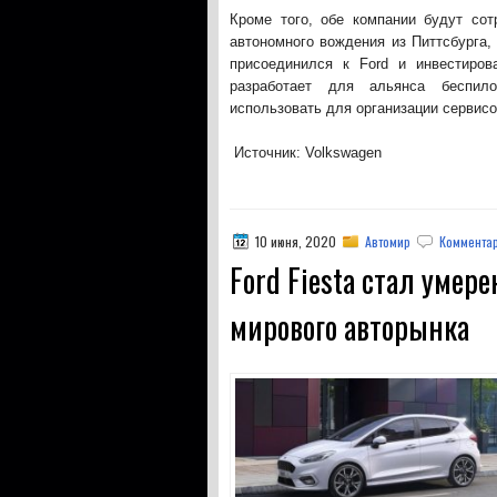
Кроме того, обе компании будут сот
автономного вождения из Питтсбурга,
присоединился к Ford и инвестиро
разработает для альянса беспил
использовать для организации сервисо
Источник: Volkswagen
10 июня, 2020
Автомир
Комментар
Ford Fiesta стал уме
мирового авторынка