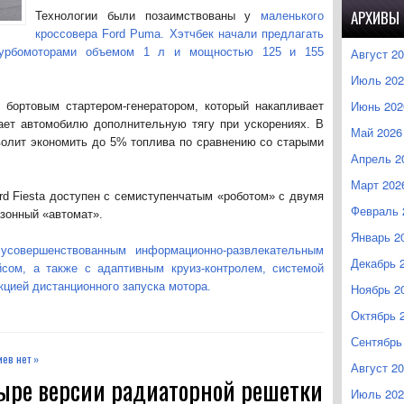
АРХИВЫ
Технологии были позаимствованы у
маленького
кроссовера Ford Puma. Хэтчбек начали предлагать
турбомоторами объемом 1 л и мощностью 125 и 155
Август 2
Июль 202
Июнь 202
 бортовым стартером-генератором, который накапливает
ает автомобилю дополнительную тягу при ускорениях. В
Май 2026
зволит экономить до 5% топлива по сравнению со старыми
Апрель 2
Март 202
rd Fiesta доступен с семиступенчатым «роботом» с двумя
Февраль 
зонный «автомат».
Январь 2
 усовершенствованным информационно-развлекательным
Декабрь 
сом, а также с адаптивным круиз-контролем, системой
цией дистанционного запуска мотора.
Ноябрь 2
Октябрь 
Сентябрь
ев нет »
Август 2
тыре версии радиаторной решетки
Июль 202