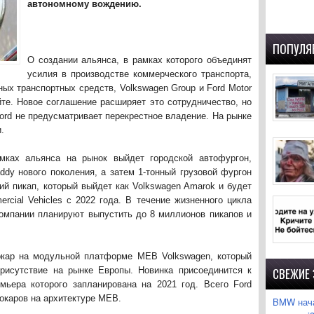
автономному вождению.
ПОПУЛЯ
О создании альянса, в рамках которого объединят
усилия в производстве коммерческого транспорта,
ых транспортных средств, Volkswagen Group и Ford Motor
йте. Новое соглашение расширяет это сотрудничество, но
Ford не предусматривает перекрестное владение. На рынке
.
мках альянса на рынок выйдет городской автофургон,
ddy нового поколения, а затем 1-тонный грузовой фургон
ний пикап, который выйдет как Volkswagen Amarok и будет
rcial Vehicles с 2022 года. В течение жизненного цикла
компании планируют выпустить до 8 миллионов пикапов и
рокар на модульной платформе MEB Volkswagen, который
рисутствие на рынке Европы. Новинка присоединится к
СВЕЖИЕ
мьера которого запланирована на 2021 год. Всего Ford
окаров на архитектуре MEB.
BMW нача