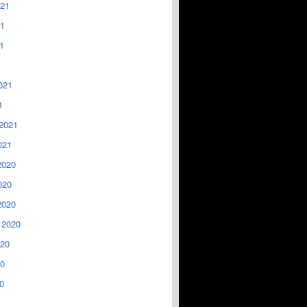
021
1
1
021
1
2021
021
2020
020
2020
 2020
020
0
0