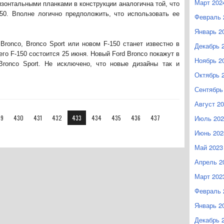
Март 202
изонтальными планками в конструкции аналогична той, что
50. Вполне логично предположить, что использовать ее
Февраль 
Январь 2
Bronco, Bronco Sport или новом F-150 станет известно в
Декабрь 
о F-150 состоится 25 июня. Новый Ford Bronco покажут в
Ноябрь 2
ronco Sport. Не исключено, что новые дизайны так и
Октябрь 
Сентябрь
Август 2
29
430
431
432
433
434
435
436
437
Июль 202
Июнь 202
Май 2023
Апрель 2
Март 202
Февраль 
Январь 2
Декабрь 