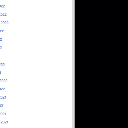
022
2022
 2022
022
2
2
022
2
2022
022
2021
021
2021
 2021