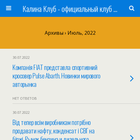
Калина Клуб - официальный клуб ЛАДА
Архивы › Июль, 2022
30.07.2022
Компанія FIAT представла спортивний
кросовер Pulse Abarth. Новинки мирового
авторынка
НЕТ ОТВЕТОВ
30.07.2022
Від тепер всім виробникам потрібно
продавати нафту, конденсат і СВГ на
біржі. Рынок бензина и дизельного