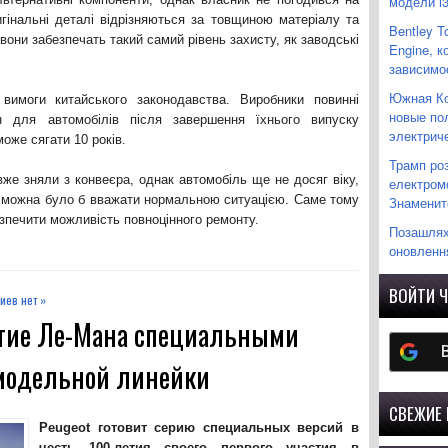
модели i
игінальні деталі відрізняються за товщиною матеріалу та
Bentley T
вони забезпечать такий самий рівень захисту, як заводські
Engine, 
зависимо
Южная Ко
вимоги китайського законодавства. Виробники повинні
новые по
ин для автомобілів після завершення їхнього випуску
электрич
оже сягати 10 років.
Трамп ро
вже зняли з конвеєра, однак автомобіль ще не досяг віку,
електромо
й можна було б вважати нормальною ситуацією. Саме тому
Знаменито
зпечити можливість повноцінного ремонту.
Позашляхо
оновленн
ВОЙТИ Ч
иев нет »
етие Ле-Мана специальными
 модельной линейки
СВЕЖИЕ
Peugeot готовит серию специальных версий в
честь 100-летия своего первого участия в