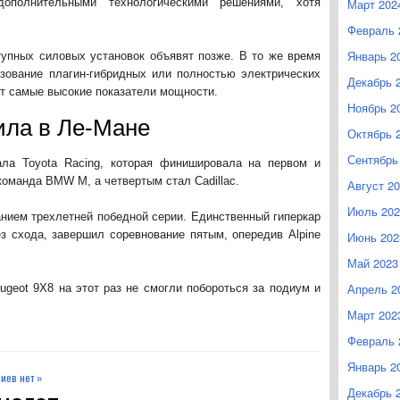
дополнительными технологическими решениями, хотя
Март 202
Февраль 
Январь 2
тупных силовых установок объявят позже. В то же время
зование плагин-гибридных или полностью электрических
Декабрь 
т самые высокие показатели мощности.
Ноябрь 2
ила в Ле-Мане
Октябрь 
Сентябрь
ла Toyota Racing, которая финишировала на первом и
команда BMW M, а четвертым стал Cadillac.
Август 2
Июль 202
анием трехлетней победной серии. Единственный гиперкар
ез схода, завершил соревнование пятым, опередив Alpine
Июнь 202
Май 2023
Апрель 2
geot 9X8 на этот раз не смогли побороться за подиум и
Март 202
Февраль 
Январь 2
иев нет »
Декабрь 