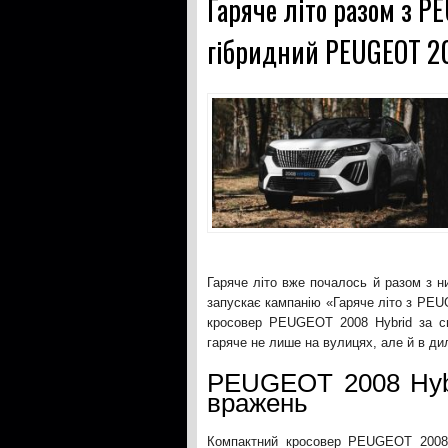
Гаряче літо разом з P
гібридний PEUGEOT 2
Гаряче літо вже почалось й разом з 
запускає кампанію «Гаряче літо з PEU
кросовер PEUGEOT 2008 Hybrid за сп
гаряче не лише на вулицях, але й в 
PEUGEOT 2008 Hyb
вражень
Компактний кросовер PEUGEOT 2008