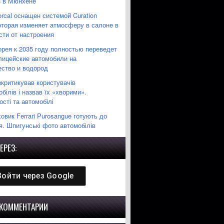
3 в Мюнхене
orcal оснащен системой Curation
которая изменяет атмосферу в салоне в
сти от настроения
рея к 2035 году полностью переведет
лицейские автомобили на
ество и водород
зкритикував користувачів
білів і назвав їх «хворими».
сті та автомобілі
вик Ferrari Purosangue готують до
я. Шпигунські фото автомобілів
ЕРЕЗ:
Войти через
Google
 КОММЕНТАРИИ