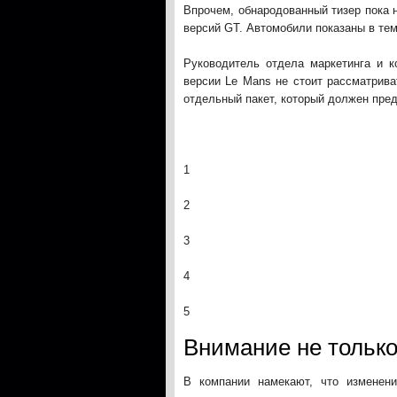
Впрочем, обнародованный тизер пока 
версий GT. Автомобили показаны в тем
Руководитель отдела маркетинга и к
версии Le Mans не стоит рассматрива
отдельный пакет, который должен пре
1
2
3
4
5
Внимание не только
В компании намекают, что изменени