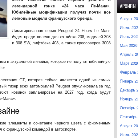
АРХИВЫ
легендарной гонке «24 часа Ле-Мана».
Юбилейные модификации получат почти все
Август 2
легковые модели французского бренда.
Июль 202
Лимитированная серия Peugeot 24 Hours Le Mans
Июнь 202
будет представлена для хэтчбека 208, моделей 308
и 308 SW, лифтбека 408, а также кроссоверов 3008
Май 2026
Апрель 2
ми в актуальной линейке, которые не получат юбилейную
Март 202
ler.
Февраль 
лектация GT, которая сейчас является одной из самых
Январь 2
вый тизер всех автомобилей Peugeot опубликовала за год
Декабрь 
ебют новинок запланирован на 2027 год, когда будут
Ноябрь 2
е-Мана».
Октябрь 
зайне
Сентябрь
ские элементы и сочетание черного цвета с фирменным
Август 2
я с французской командой в автоспорте.
Июль 202