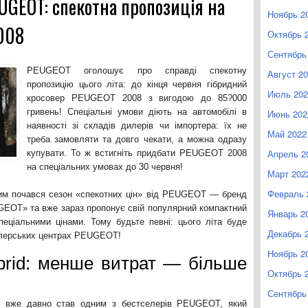
EUGEOT: спекотна пропозиція на
Ноябрь 2
008
Октябрь 
Сентябрь
PEUGEOT оголошує про справді спекотну
Август 2
пропозицію цього літа: до кінця червня гібридний
Июль 202
кросовер PEUGEOT 2008 з вигодою до 85?000
гривень! Спеціальні умови діють на автомобілі в
Июнь 202
наявності зі складів дилерів чи імпортера: їх не
Май 2022
треба замовляти та довго чекати, а можна одразу
Апрель 2
купувати. То ж встигніть придбати PEUGEOT 2008
на спеціальних умовах до 30 червня!
Март 202
Февраль 
ним почався сезон «спекотних цін» від PEUGEOT — бренд
GEOT» та вже зараз пропонує свій популярний компактний
Январь 2
еціальними цінами. Тому будьте певні: цього літа буде
Декабрь 
дилерських центрах PEUGEOT!
Ноябрь 2
rid: менше витрат — більше
Октябрь 
Сентябрь
 вже давно став одним з бестселерів PEUGEOT, який