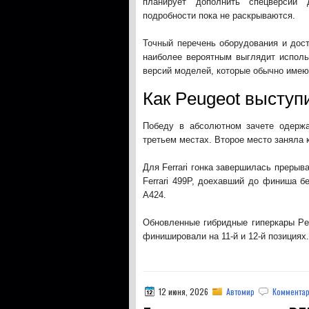
планирует дополнить спецверсии 
подробности пока не раскрываются.
Точный перечень оборудования и дос
наиболее вероятным выглядит исполь
версий моделей, которые обычно имею
Как Peugeot выступ
Победу в абсолютном зачете одержа
третьем местах. Второе место заняла 
Для Ferrari гонка завершилась прерыв
Ferrari 499P, доехавший до финиша б
A424.
Обновленные гибридные гиперкары Peu
финишировали на 11-й и 12-й позициях.
12 июня, 2026
Автомир
Комментар