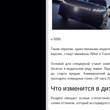
и 5008.
Таким образом, единственными моделя
версию, станут минивэны Rifter и Travel
Основой для спецверсий станет комп
богатых в модельном ряду марки. Пер
до старта продаж. Коммерческий д
проходить очередные гонки «24 часа Л
Что изменится в ди
Peugeot обещает особые стилистиче
синим оттенком, который ассоциируетс