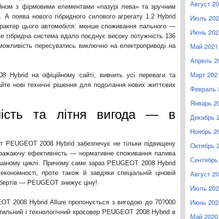
Август 2
айном з фірмовими елементами «пазурі лева» та зручним
 А поява нового гібридного силового агрегату 1.2 Hybrid
Июль 202
арактер цього автомобіля: менше споживання пального —
Июнь 202
е гібридна система вдало поєднує високу потужність 136
Май 2021
 можливість пересуватись виключно на електроприводі на
Апрель 2
Март 202
 Hybrid на офіційному сайті, вивчить усі переваги та
йте нові технічні рішення для подолання нових життєвих
Февраль 
Январь 2
ність та літня вигода — в
Декабрь 
Ноябрь 2
гат PEUGEOT 2008 Hybrid забезпечує не тільки підвищену
Октябрь 
 вражаючу ефективність — нормативне споживання палива
Сентябрь
ішаному циклі. Причому саме зараз PEUGEOT 2008 Hybrid
кономності, проте також й завдяки спеціальній ціновій
Август 2
 обертів — PEUGEOT знижує ціну!
Июль 202
Июнь 202
OT 2008 Hybrid Allure пропонується з вигодою до 70?000
 стильний і технологічний кросовер PEUGEOT 2008 Hybrid в
Май 2020