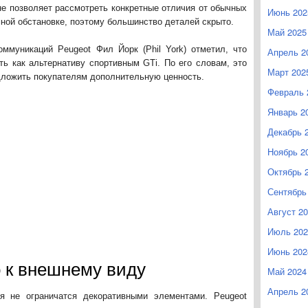
не позволяет рассмотреть конкретные отличия от обычных
Июнь 202
ной обстановке, поэтому большинство деталей скрыто.
Май 2025
оммуникаций Peugeot Фил Йорк (Phil York) отметил, что
Апрель 2
ть как альтернативу спортивным GTi. По его словам, это
Март 202
дложить покупателям дополнительную ценность.
Февраль 
Январь 2
Декабрь 
Ноябрь 2
Октябрь 
Сентябрь
Август 2
Июль 202
Июнь 202
 к внешнему виду
Май 2024
Апрель 2
я не ограничатся декоративными элементами. Peugeot