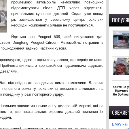
проблемою: автомобіль неможливо повноцінно
відремонтувати після ДТП через відсутність
оригінальних кузовних деталей. Седан уже понад
ПОПУЛЯ
рік залишається у сервісному центрі, оскільки
необхідні компоненти більше не постачаються.
Йдеться про Peugeot 508, який випускався для
ством Dongfeng Peugeot-Citroen. Автомобіль потрапив в
в пошкодження задньої частини кузова.
роцедурою, однак згодом з’ясувалося, що сервіс не може
. Проблема виникла з кронштейном підсилювача заднього
 деталями.
біль відповідно до заводських вимог неможливо. Власник
 неповного ремонту, оскільки ці елементи впливають на
ї поведінку у разі повторного удару.
гінальних запчастин немає ані у дилерській мережі, ані на
СВЕЖИЕ
нює те, що постачальник окремих деталей припинив їх
моделі.
BMW нача
ьтернативні компоненти, однак власник не погодився на