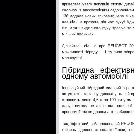
привертає увагу покупців хижим диз
салоном з високоякісним оздобленням.
136 додала нових яскравих барв в х
але більше вражень під час руху! Адж
к.с. для швидкісного руху трасою та
міських вуличках.
Дізнайтесь більше про PEUGEOT 2008
можливості гібриду — і сміливо обира
маршрутів!
Гібридна ефектив
одному автомобілі
Інноваційний гібридний силовий агре
потужність та гарну динаміку, але й
становить лише 4,6 л на 100 км у зм
дарує вигоду не лише від паливної е
пропозиції: адже допоки літо набирає
Так, ефектний і збалансований PEUGE
гривень відносно стандартної ціни, а