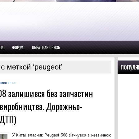
ТИ
ФОРУМ
ОБРАТНАЯ СВЯЗЬ
с меткой ‘peugeot’
ПОПУЛЯ
иев нет »
08 залишився без запчастин
з виробництва. Дорожньо-
(ДТП)
У Китаї власник Peugeot 508 зіткнувся з незвичною