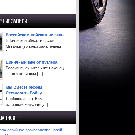
РНЫЕ ЗАПИСИ
Российским войскам не рады
В Киевской области в селе
Мигалки (вопреки заявлением
[...]
Циничный fake от путлера
Россияне, очнитесь же наконец
— не ужели вам [...]
Мы Вместе Можем
Остановить Войну
Я обращаюсь к Вам — к
истинным жителям [...]
 ЗАПИСИ
ла серийное производство новой