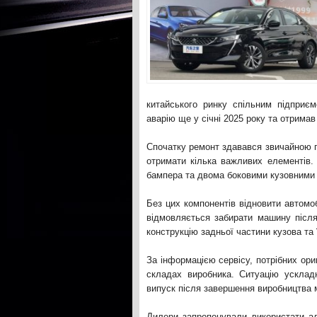
китайського ринку спільним підприєм
аварію ще у січні 2025 року та отрима
Спочатку ремонт здавався звичайною п
отримати кілька важливих елементів
бампера та двома боковими кузовними
Без цих компонентів відновити автомо
відмовляється забирати машину після
конструкцію задньої частини кузова та ї
За інформацією сервісу, потрібних ори
складах виробника. Ситуацію усклад
випуск після завершення виробництва 
Дилери запропонували використати ал