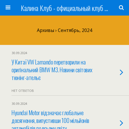
Калина Клуб - официальный клуб ЛАДА
Архивы › Сентябрь, 2024
30.09.2024
У Китаї VW Lamando перетворили на
оригінальний BMW M3. Новини світових
тюнінг-ательє
НЕТ ОТВЕТОВ
30.09.2024
Hyundai Motor відзначає глобальне
досягнення, випустивши 100 мільйонів
автомобілів по всьому світу