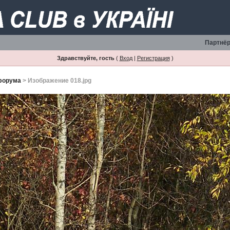
Партнёр
Здравствуйте, гость
(
Вход
|
Регистрация
)
форума
> Изображение 018.jpg