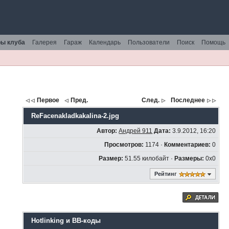
ы клуба
Галерея
Гараж
Календарь
Пользователи
Поиск
Помощь
Первое
Пред.
След.
Последнее
ReFacenakladkakalina-2.jpg
Автор:
Андрей 911
Дата:
3.9.2012, 16:20
Просмотров:
1174 ·
Комментариев:
0
Размер:
51.55 килобайт ·
Размеры:
0x0
Рейтинг
Hotlinking и BB-коды