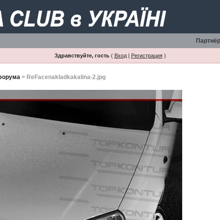
Партнёр
Здравствуйте, гость
(
Вход
|
Регистрация
)
форума
> ReFacenakladkakalina-2.jpg