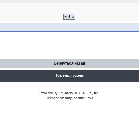
Вернуться назад
Текстовая версия
Powered By IP.Gallery © 2026 IPS, Inc.
Licensed to: Лада Калина Клуб