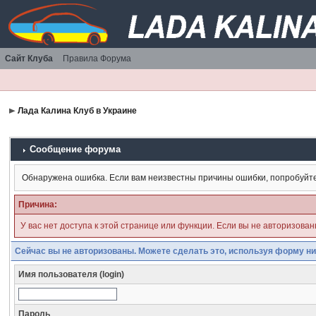
Сайт Клуба
Правила Форума
Лада Калина Клуб в Украине
Сообщение форума
Обнаружена ошибка. Если вам неизвестны причины ошибки, попробуйт
Причина:
У вас нет доступа к этой странице или функции. Если вы не авторизова
Сейчас вы не авторизованы. Можете сделать это, используя форму ни
Имя пользователя (login)
Пароль