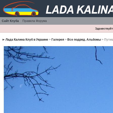
Сайт Клуба
Правила Форума
Здравствуйте
Лада Калина Клуб в Украине
>
Галерея
>
Все подряд. Альбомы
> Путиш