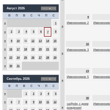
Август 2026
В
П
В
С
Ч
П
С
9
Именинников: 2
Имениннико
»
1
»
2
3
4
5
6
8
»
7
»
9
10
11
12
13
14
15
16
»
16
17
18
19
20
21
22
Именинников: 3
Имениннико
»
»
23
24
25
26
27
28
29
»
30
31
23
Именинников: 5
Имениннико
Сентябрь 2026
»
В
П
В
С
Ч
П
С
»
1
2
3
4
5
30
»
6
7
8
9
10
11
12
са@нёк, с днем
Имениннико
»
рождения!