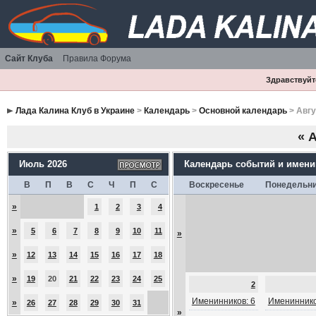
Сайт Клуба
Правила Форума
Здравствуйте
Лада Калина Клуб в Украине
>
Календарь
>
Основной календарь
> Авгу
«
А
Июль 2026
Календарь событий и имен
В
П
В
С
Ч
П
С
Воскресенье
Понедельн
»
1
2
3
4
»
5
6
7
8
9
10
11
»
»
12
13
14
15
16
17
18
»
19
20
21
22
23
24
25
2
Именинников: 6
Имениннико
»
26
27
28
29
30
31
»