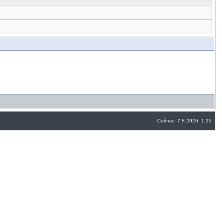
Сейчас: 7.8.2026, 1:25