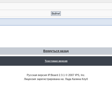
Вернуться назад
Текстовая версия
Русская версия IP.Board 2.3.1 © 2007 IPS, Inc.
Лицензия зарегистрирована на: Лада Калина Клуб