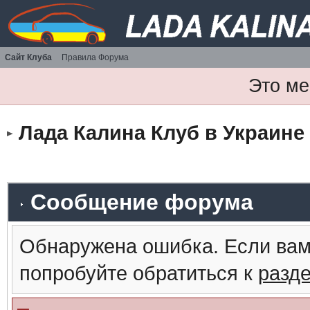
Сайт Клуба
Правила Форума
Это ме
Лада Калина Клуб в Украине
Сообщение форума
Обнаружена ошибка. Если вам
попробуйте обратиться к
разд