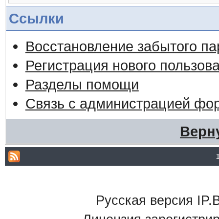
Ссылки
Восстановление забытого па
Регистрация нового пользов
Разделы помощи
Связь с администрацией фо
Верн
Русская версия IP.B