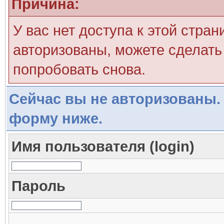
Причина:
У вас нет доступа к этой стра
авторизованы, можете сделать 
попробовать снова.
Сейчас вы не авторизованы. 
форму ниже.
Имя пользователя (login)
Пароль