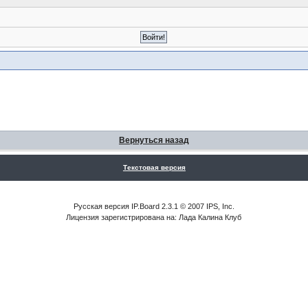
Вернуться назад
Текстовая версия
Русская версия IP.Board 2.3.1 © 2007 IPS, Inc.
Лицензия зарегистрирована на: Лада Калина Клуб