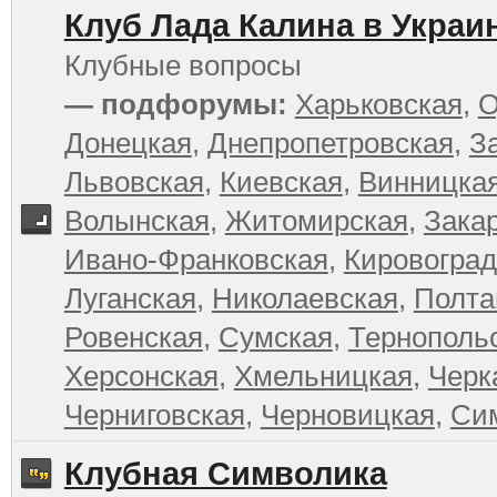
Клуб Лада Калина в Украи
Клубные вопросы
— подфорумы:
Харьковская
,
О
Донецкая
,
Днепропетровская
,
З
Львовская
,
Киевская
,
Винницка
Волынская
,
Житомирская
,
Зака
Ивано-Франковская
,
Кировоград
Луганская
,
Николаевская
,
Полта
Ровенская
,
Сумская
,
Тернополь
Херсонская
,
Хмельницкая
,
Черк
Черниговская
,
Черновицкая
,
Си
Клубная Символика