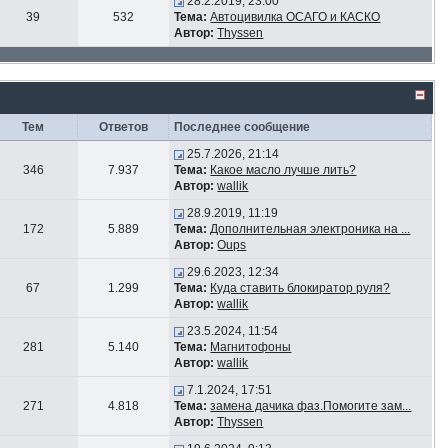
28.2.2019, 23:00
39
532
Тема:
Автоцивилка ОСАГО и КАСКО
Автор:
Thyssen
Тем
Ответов
Последнее сообщение
25.7.2026, 21:14
346
7.937
Тема:
Какое масло лучше лить?
Автор:
wallik
28.9.2019, 11:19
172
5.889
Тема:
Дополнительная электроника на ...
Автор:
Oups
29.6.2023, 12:34
67
1.299
Тема:
Куда ставить блокиратор руля?
Автор:
wallik
23.5.2024, 11:54
281
5.140
Тема:
Магнитофоны
Автор:
wallik
7.1.2024, 17:51
271
4.818
Тема:
замена дачика фаз.Помогите зам...
Автор:
Thyssen