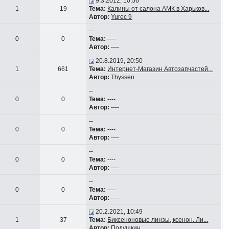
9.3.2012, 10:56
1
19
Тема:
Калины от салона АМК в Харьков...
Автор:
Yurec 9
--
0
0
Тема:
----
Автор:
----
20.8.2019, 20:50
1
661
Тема:
Интернет-Магазин Автозапчастей...
Автор:
Thyssen
--
0
0
Тема:
----
Автор:
----
--
0
0
Тема:
----
Автор:
----
--
0
0
Тема:
----
Автор:
----
--
0
0
Тема:
----
Автор:
----
20.2.2021, 10:49
1
37
Тема:
Биксеноновые линзы, ксенон. Ли...
Автор:
Подушкин