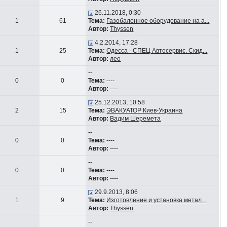
26.11.2018, 0:30
1
61
Тема:
Газобалонное оборудование на а...
Автор:
Thyssen
4.2.2014, 17:28
1
25
Тема:
Одесса - СПЕЦ Автосервис. Скид...
Автор:
лео
--
0
0
Тема:
----
Автор:
----
25.12.2013, 10:58
2
15
Тема:
ЭВАКУАТОР Киев-Украина
Автор:
Вадим Шеремета
--
0
0
Тема:
----
Автор:
----
--
0
0
Тема:
----
Автор:
----
29.9.2013, 8:06
1
9
Тема:
Изготовление и установка метал...
Автор:
Thyssen
--