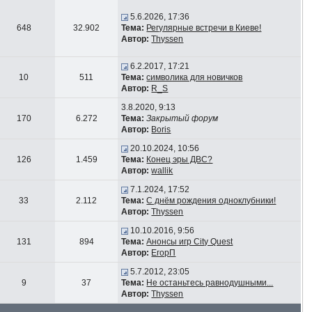
5.6.2026, 17:36
648
32.902
Тема:
Регулярные встречи в Киеве!
Автор:
Thyssen
6.2.2017, 17:21
10
511
Тема:
символика для новичков
Автор:
R_S
3.8.2020, 9:13
170
6.272
Тема:
Закрытый форум
Автор:
Boris
20.10.2024, 10:56
126
1.459
Тема:
Конец эры ДВС?
Автор:
wallik
7.1.2024, 17:52
33
2.112
Тема:
С днём рождения одноклубники!
Автор:
Thyssen
10.10.2016, 9:56
131
894
Тема:
Анонсы игр City Quest
Автор:
ЕгорП
5.7.2012, 23:05
9
37
Тема:
Не останьтесь равнодушными...
Автор:
Thyssen