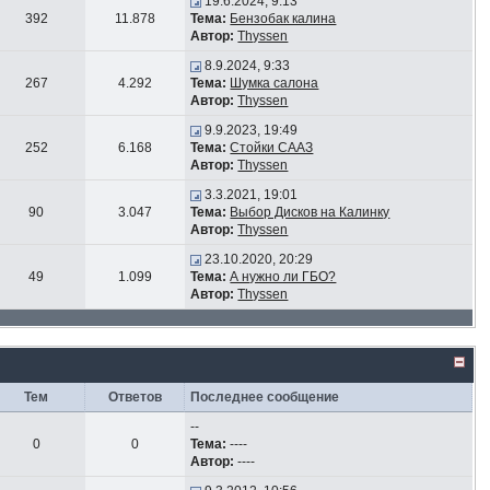
19.6.2024, 9:13
392
11.878
Тема:
Бензобак калина
Автор:
Thyssen
8.9.2024, 9:33
267
4.292
Тема:
Шумка салона
Автор:
Thyssen
9.9.2023, 19:49
252
6.168
Тема:
Стойки СААЗ
Автор:
Thyssen
3.3.2021, 19:01
90
3.047
Тема:
Выбор Дисков на Калинку
Автор:
Thyssen
23.10.2020, 20:29
49
1.099
Тема:
А нужно ли ГБО?
Автор:
Thyssen
Тем
Ответов
Последнее сообщение
--
0
0
Тема:
----
Автор:
----