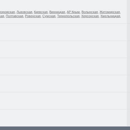
порожская
,
Львовская
,
Киевская
,
Винницкая
,
АР Крым
,
Волынская
,
Житомирская
,
кая
,
Полтавская
,
Ровенская
,
Сумская
,
Тернопольская
,
Херсонская
,
Хмельницкая
,