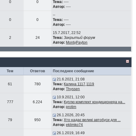
0
0
Тема:
----
Автор:
----
--
0
0
Тема:
----
Автор:
----
15.7.2017, 22:52
2
24
Тема:
Закрытый форум
Автор:
MontyPayton
Тем
Ответов
Последнее сообщение
21.6.2021, 21:08
61
780
Тема:
Калина 1117,1119
Автор:
Thyssen
10.9.2021, 12:00
777
6.224
Тема:
Куплю комплект кондиционера на...
Автор:
protim
26.1.2026, 20:45
79
950
Тема:
Хто надає великі автобуси для ...
Автор:
eklimko74
26.1.2019, 16:49