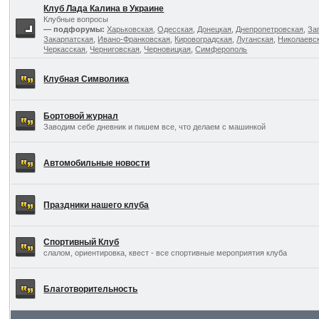
Клуб Лада Калина в Украине
Клубные вопросы
— подфорумы:
Харьковская
,
Одесская
,
Донецкая
,
Днепропетровская
,
За
Закарпатская
,
Ивано-Франковская
,
Кировоградская
,
Луганская
,
Николаевс
Черкасская
,
Черниговская
,
Черновицкая
,
Симферополь
Клубная Символика
Бортовой журнал
Заводим себе дневник и пишем все, что делаем с машинкой
Автомобильные новости
Праздники нашего клуба
Спортивный Клуб
слалом, ориентировка, квест - все спортивные мероприятия клуба
Благотворительность