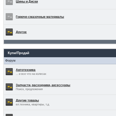
Шины и Диски
Горюче-смазочные материалы
Другое
Купи/Продай
Форум
Автотехника
... и все что на колесах
Запчасти, расходники, аксессуары
Поиск, предложения
Другие товары
ел.техника, квартиры, т.д.