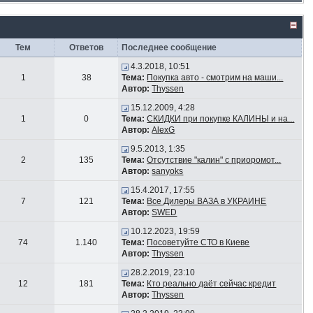
Тем
Ответов
Последнее сообщение
4.3.2018, 10:51
1
38
Тема:
Покупка авто - смотрим на маши...
Автор:
Thyssen
15.12.2009, 4:28
1
0
Тема:
СКИДКИ при покупке КАЛИНЫ и на...
Автор:
AlexG
9.5.2013, 1:35
2
135
Тема:
Отсутствие "калин" с приоромот...
Автор:
sanyoks
15.4.2017, 17:55
7
121
Тема:
Все Дилеры ВАЗА в УКРАИНЕ
Автор:
SWED
10.12.2023, 19:59
74
1.140
Тема:
Посоветуйте СТО в Киеве
Автор:
Thyssen
28.2.2019, 23:10
12
181
Тема:
Кто реально даёт сейчас кредит
Автор:
Thyssen