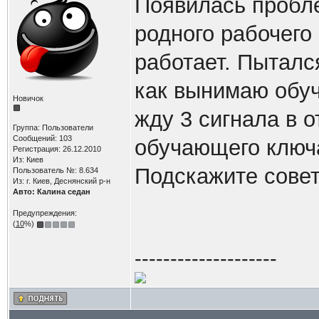
Появилась пробле
родного рабочего
работает. Пытался
как вынимаю обу
Новичок
жду 3 сигнала в о
Группа: Пользователи
Сообщений: 103
обучающего ключ
Регистрация: 26.12.2010
Из: Киев
Подскажите совет
Пользователь №: 8.634
Из: г. Киев, Деснянский р-н
Авто: Калина седан
Предупреждения:
(
10
%)
--------------------