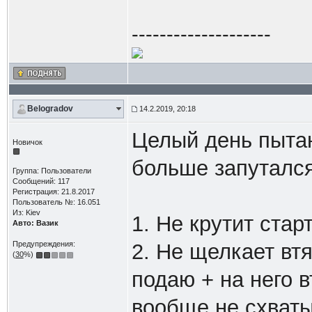
--------------------
Belogradov
14.2.2019, 20:18
Целый день пыта
Новичок
больше запутался
Группа: Пользователи
Сообщений: 117
Регистрация: 21.8.2017
Пользователь №: 16.051
Из: Kiev
1. Не крутит стар
Авто: Вазик
Предупреждения:
2. Не щелкает вт
(
30
%)
подаю + на него в
вообще не схваты