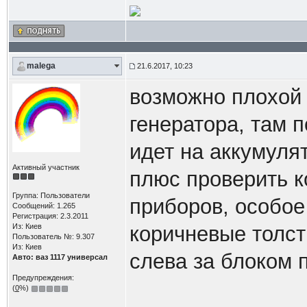
malega
21.6.2017, 10:23
возможно плохой 
генератора, там 
идет на аккумуля
Активный участник
плюс проверить к
Группа: Пользователи
приборов, особое
Сообщений: 1.265
Регистрация: 2.3.2011
Из: Киев
коричневые толст
Пользователь №: 9.307
Из: Киев
слева за блоком 
Авто: ваз 1117 универсал
Предупреждения:
(
0
%)