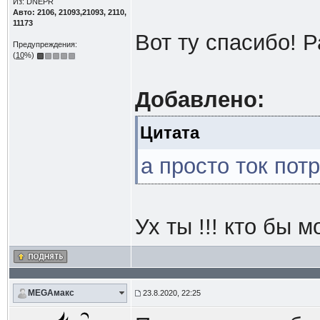
Из: DNEPR
Авто: 2106, 21093,21093, 2110,
11173
Вот ту спасибо! 
Предупреждения:
(
10
%)
Добавлено:
Цитата
а просто ток по
Ух ты !!! кто бы мо
MEGAмакс
23.8.2020, 22:25