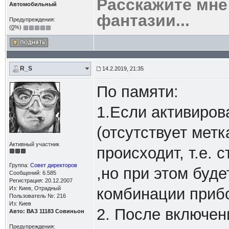
Расскажите мне
Автомобильный
фантазии...
Предупреждения:
(
0
%)
R_S
14.2.2019, 21:35
По памяти:
1.Если активиров
(отсутствует метк
Активный участник
происходит, т.е. 
Группа:
Совет директоров
,но при этом буде
Сообщений: 6.585
Регистрация: 20.12.2007
Из: Киев, Отрадный
комбинации приб
Пользователь №: 216
Из: Киев
2. После включен
Авто: ВАЗ 11183 Совиньон
Предупреждения: