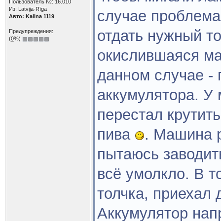
Пользователь №: 16.010
Из: Latvija-Rīga
случае проблема 
Авто: Kalina 1119
отдать нужный то
Предупреждения:
(
0
%)
окислившаяся ма
данном случае -
аккумулятора. У 
перестал крутить
пива
. Машина 
пытаюсь заводить
всё умолкло. В т
толчка, приехал 
Аккумулятор нап