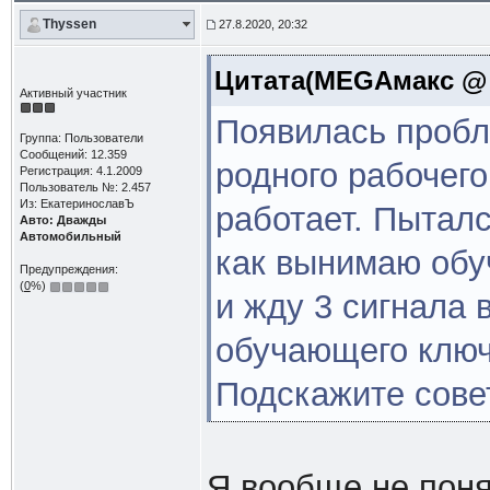
Thyssen
27.8.2020, 20:32
Цитата(MEGAмакс @ 2
Активный участник
Появилась пробл
Группа: Пользователи
Сообщений: 12.359
родного рабочего
Регистрация: 4.1.2009
Пользователь №: 2.457
Из: ЕкатеринославЪ
работает. Пыталс
Авто: Дважды
Автомобильный
как вынимаю обу
Предупреждения:
(
0
%)
и жду 3 сигнала 
обучающего ключ
Подскажите совет
Я вообще не поня