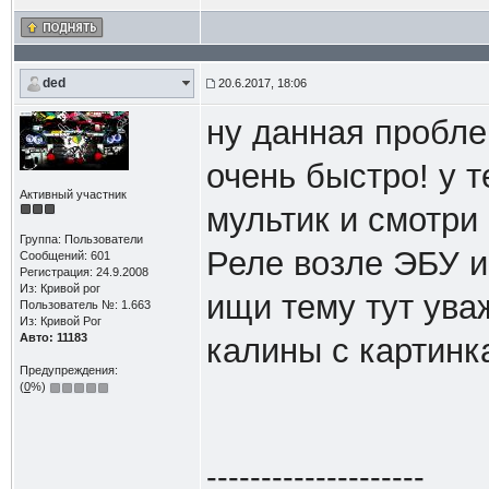
ded
20.6.2017, 18:06
ну данная пробле
очень быстро! у т
Активный участник
мультик и смотри 
Группа: Пользователи
Реле возле ЭБУ и
Сообщений: 601
Регистрация: 24.9.2008
Из: Кривой рог
ищи тему тут ува
Пользователь №: 1.663
Из: Кривой Рог
Авто: 11183
калины с картинк
Предупреждения:
(
0
%)
--------------------