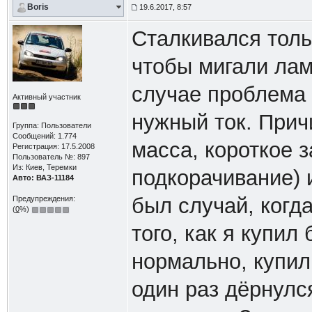
Boris
19.6.2017, 8:57
Сталкивался толь
чтобы мигали лам
случае проблема 
Активный участник
нужный ток. Прич
Группа: Пользователи
Сообщений: 1.774
масса, короткое 
Регистрация: 17.5.2008
Пользователь №: 897
Из: Киев, Теремки
подкорачивание) 
Авто: ВАЗ-11184
был случай, когд
Предупреждения:
(
0
%)
того, как я купил
нормально, купил
один раз дёрнулс