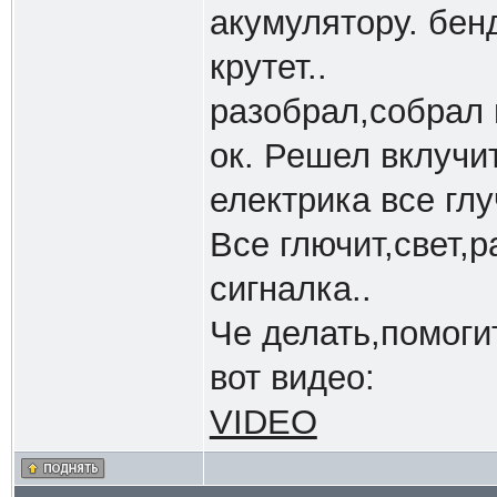
акумулятору. бенд
крутет..
разобрал,собрал 
ок. Решел вклучит
електрика все глу
Все глючит,свет,
сигналка..
Че делать,помогит
вот видео:
VIDEO