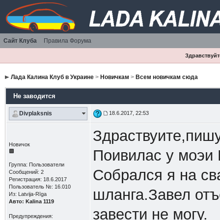
Сайт Клуба
Правила Форума
Здравствуйте
Лада Калина Клуб в Украине
>
Новичкам
>
Всем новичкам сюда
Не заводится
Divplaksnis
18.6.2017, 22:53
Здраствуите,пишу
Новичок
Поивилас у моэи К
Группа: Пользователи
Собрался я на св
Сообщений: 2
Регистрация: 18.6.2017
Пользователь №: 16.010
шланга.Завел отъ
Из: Latvija-Rīga
Авто: Kalina 1119
завести не могу.
Предупреждения: