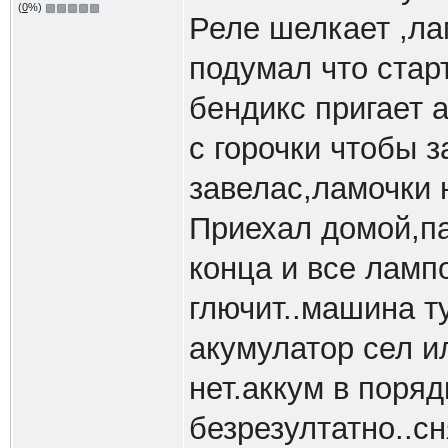
(
0
%)
Реле шелкает ,ла
подумал что стар
бендикс пригает а
с горочки чтобы з
завелас,ламочки 
Приехал домой,п
конца и все ламп
глючит..машина т
акумулатор сел и
нет.аккум в поря
безрезултатно..с