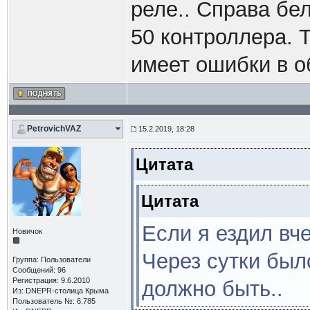
реле.. Справа бе
50 контроллера. 
имеет ошибки в о
PetrovichVAZ
15.2.2019, 18:28
Цитата
Цитата
Если я ездил вче
Новичок
Через сутки было
Группа: Пользователи
Сообщений: 96
Регистрация: 9.6.2010
должно быть..
Из: DNEPR-столица Крыма
Пользователь №: 6.785