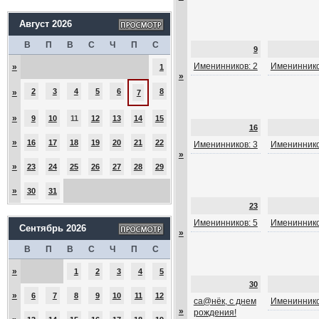
Август 2026
В
П
В
С
Ч
П
С
9
Именинников: 2
Имениннико
»
1
»
2
3
4
5
6
8
»
7
»
9
10
11
12
13
14
15
16
»
16
17
18
19
20
21
22
Именинников: 3
Имениннико
»
»
23
24
25
26
27
28
29
»
30
31
23
Именинников: 5
Имениннико
Сентябрь 2026
»
В
П
В
С
Ч
П
С
»
1
2
3
4
5
30
»
6
7
8
9
10
11
12
са@нёк, с днем
Имениннико
»
рождения!