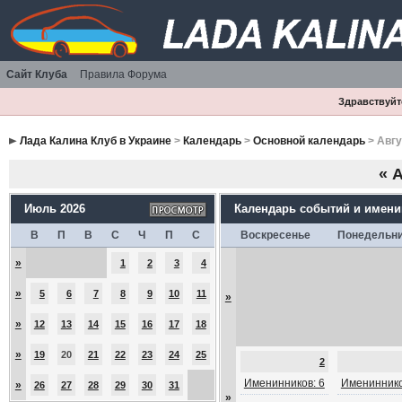
Сайт Клуба
Правила Форума
Здравствуйте
Лада Калина Клуб в Украине
>
Календарь
>
Основной календарь
> Авгу
«
А
Июль 2026
Календарь событий и имен
В
П
В
С
Ч
П
С
Воскресенье
Понедельн
»
1
2
3
4
»
5
6
7
8
9
10
11
»
»
12
13
14
15
16
17
18
»
19
20
21
22
23
24
25
2
Именинников: 6
Имениннико
»
26
27
28
29
30
31
»