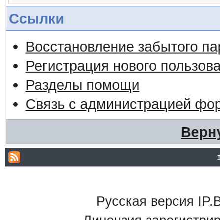
Ссылки
Восстановление забытого па
Регистрация нового пользов
Разделы помощи
Связь с администрацией фо
Верн
Русская версия IP.B