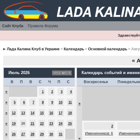
Сайт Клуба
Правила Форума
Здравствуйте
Лада Калина Клуб в Украине
>
Календарь
>
Основной календарь
> Авгу
«
А
Июль 2026
Календарь событий и имен
В
П
В
С
Ч
П
С
Воскресенье
Понедельн
»
1
2
3
4
»
5
6
7
8
9
10
11
»
»
12
13
14
15
16
17
18
»
19
20
21
22
23
24
25
2
Именинников: 6
Имениннико
»
26
27
28
29
30
31
»