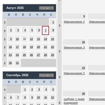
Август 2026
В
П
В
С
Ч
П
С
9
Именинников: 2
Имениннико
»
1
»
2
3
4
5
6
8
»
7
»
9
10
11
12
13
14
15
16
»
16
17
18
19
20
21
22
Именинников: 3
Имениннико
»
»
23
24
25
26
27
28
29
»
30
31
23
Именинников: 5
Имениннико
Сентябрь 2026
»
В
П
В
С
Ч
П
С
»
1
2
3
4
5
30
»
6
7
8
9
10
11
12
са@нёк, с днем
Имениннико
»
рождения!