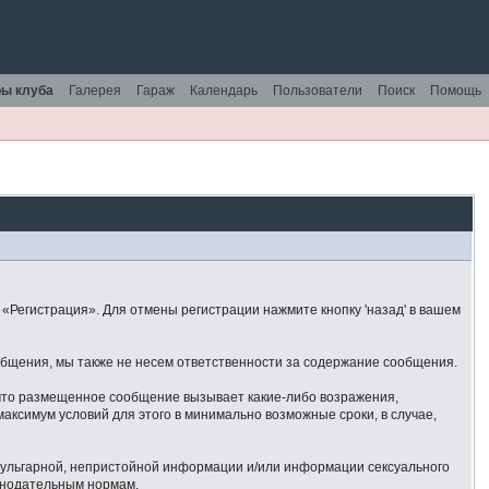
ы клуба
Галерея
Гараж
Календарь
Пользователи
Поиск
Помощь
«Регистрация». Для отмены регистрации нажмите кнопку 'назад' в вашем
общения, мы также не несем ответственности за содержание сообщения.
 что размещенное сообщение вызывает какие-либо возражения,
аксимум условий для этого в минимально возможные сроки, в случае,
 вульгарной, непристойной информации и/или информации сексуального
онодательным нормам.