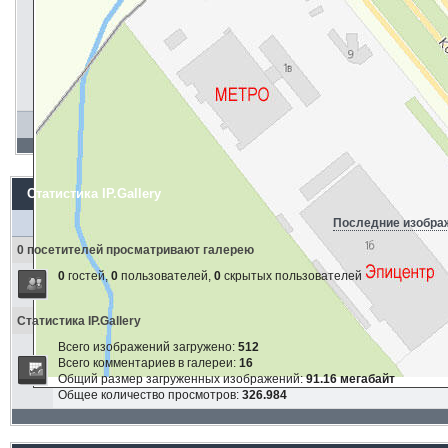
Статистика IP.Gallery
Последние изобра
0 посетителей просматривают галерею
0
гостей,
0
пользователей,
0
скрытых пользователей
Статистика IP.Gallery
Всего изображений загружено:
512
Всего комментариев в галереи:
16
Общий размер загруженных изображений:
91.16 мегабайт
Общее количество просмотров:
326.984