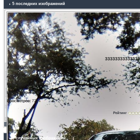
5 последних изображений
33333333333333
Автор:
Олег808
Дата:
11.3.2014, 23:21
Размер:
166.68 килобайт
Комментариев:
0
Просмотров:
7214
Рейтинг
5 случайных изображений