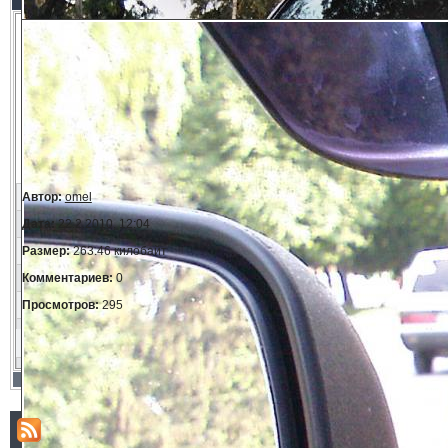
Автор:
omel
Дата:
22.2.2010, 12:04
Размер:
263.46 килобайт
Комментариев:
0
Просмотров:
295