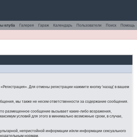
ы клуба
Галерея
Гараж
Календарь
Пользователи
Поиск
Помощь
«Регистрация». Для отмены регистрации нажмите кнопку 'назад' в вашем
общения, мы также не несем ответственности за содержание сообщения.
 что размещенное сообщение вызывает какие-либо возражения,
аксимум условий для этого в минимально возможные сроки, в случае,
 вульгарной, непристойной информации и/или информации сексуального
онодательным нормам.